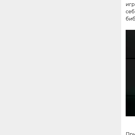
игр
себ
биб
При