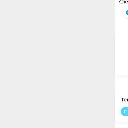
Сле
Те
P