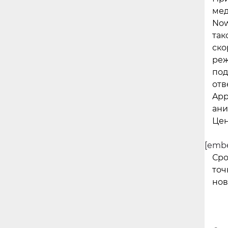
мед
Now
так
ско
реж
под
отв
App
ани
Цен
[embe
Сро
точ
нов