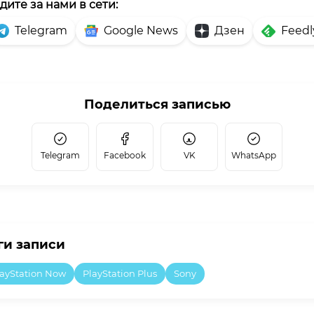
дите за нами в сети:
Telegram
Google News
Дзен
Feedl
Поделиться записью
Telegram
Facebook
VK
WhatsApp
ги записи
layStation Now
PlayStation Plus
Sony