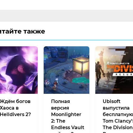
итайте также
Ждём богов
Полная
Ubisoft
Хаоса в
версия
выпустила
Helldivers 2?
Moonlighter
бесплатну
2: The
Tom Clancy’
Endless Vault
The Division