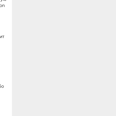
ion
ит
бо