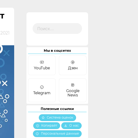
Т
Найти:
 2021
Мы в соцсетях
YouTube
Дзен
Google
Telegram
News
Полезные ссылки
Система оценок
Копирайт
О нас
Персональные данные