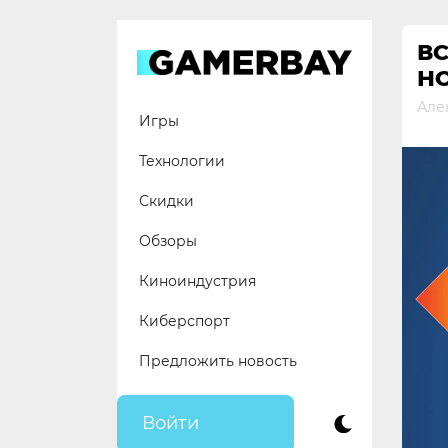
Skip
to
ВС
content
Н
Але
Игры
Технологии
Скидки
Обзоры
Киноиндустрия
Киберспорт
Предложить новость
Войти