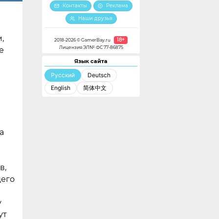
Контакты
Реклама
Наши друзья
,
18+
2018-2026 © GamerBay.ru
Лицензия ЭЛ№ ФС 77-86875
е
Язык сайта
Русский
Deutsch
English
简体中文
а
в,
щего
у
ут