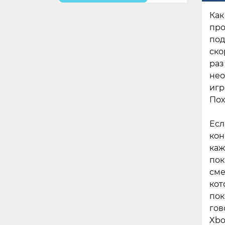
Как
про
под
ско
раз
нео
игр
Пох
Есл
кон
каж
пок
сме
кот
пок
гов
Xbo