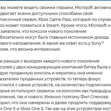
 вы можете видеть своими глазами, Microsoft активно
двигает всеми доступными способами свой
писочный сервис Xbox Game Pass, который по слухам
ро может появиться в Steam. Кроме этого, Microsoft н
 заявляли, что консоли нового поколения
бязательно могут быть главным источником дохода
ового направления. А какой же ответ есть у Sony?
оже, что весьма интересный.
и раньше с выходом каждого нового поколения
солей у двух конкурирующих компаний битва была з
дую проданную консоль и мерились они именно
азателем проданных устройств, то теперь фокус
стился с самих устройств, на количество подписчико
орые используют сервисы на консолях как предыду
оления, так и нового. Именно поэтому Фил Спенсер
орил, что они намерены и далее продлить поддержк
x One X и Xbox One S. Так как на этих устройствах мог