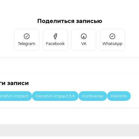
Поделиться записью
Telegram
Facebook
VK
WhatsApp
ги записи
enshin Impact
Genshin Impact 5.6
HoYoverse
miHoYo