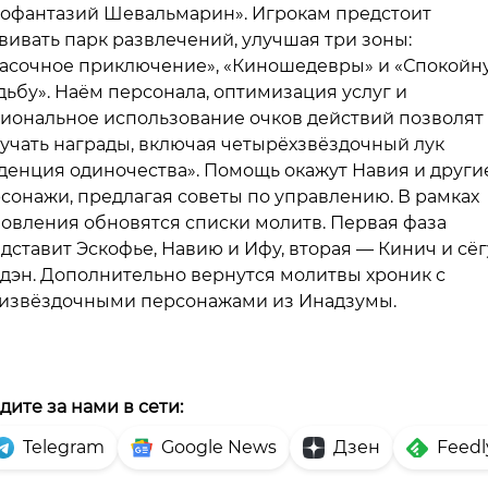
офантазий Шевальмарин». Игрокам предстоит
вивать парк развлечений, улучшая три зоны:
асочное приключение», «Киношедевры» и «Спокойн
дьбу». Наём персонала, оптимизация услуг и
иональное использование очков действий позволят
учать награды, включая четырёхзвёздочный лук
денция одиночества». Помощь окажут Навия и други
сонажи, предлагая советы по управлению. В рамках
овления обновятся списки молитв. Первая фаза
дставит Эскофье, Навию и Ифу, вторая — Кинич и сё
дэн. Дополнительно вернутся молитвы хроник с
извёздочными персонажами из Инадзумы.
дите за нами в сети:
Telegram
Google News
Дзен
Feedl