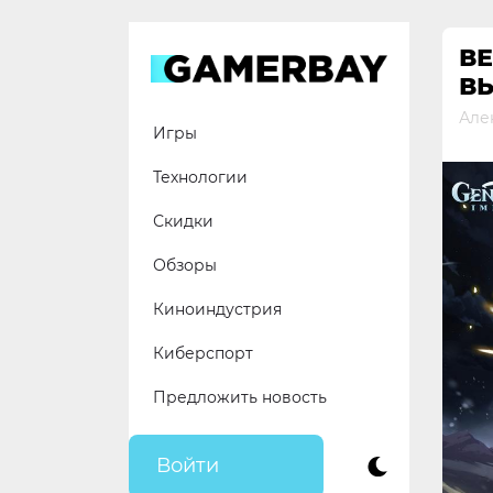
Skip
to
ВЕ
content
ВЫ
Але
Игры
Технологии
Скидки
Обзоры
Киноиндустрия
Киберспорт
Предложить новость
Войти