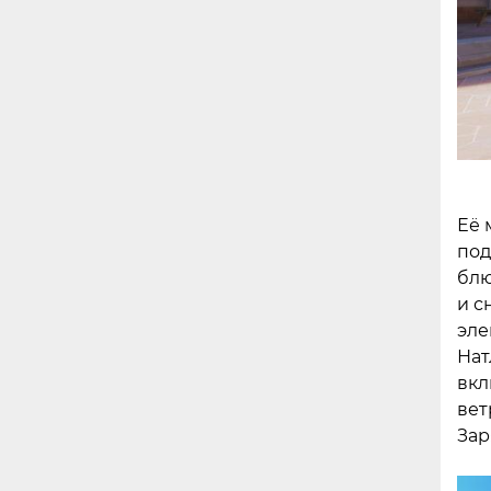
Её 
под
блю
и с
эле
Нат
вкл
вет
Зар