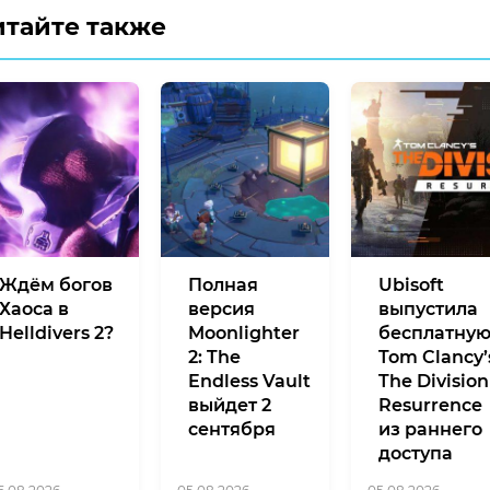
итайте также
Ждём богов
Полная
Ubisoft
Хаоса в
версия
выпустила
Helldivers 2?
Moonlighter
бесплатну
2: The
Tom Clancy’
Endless Vault
The Division
выйдет 2
Resurrence
сентября
из раннего
доступа