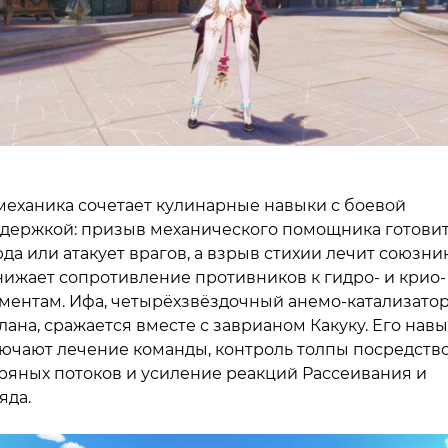
механика сочетает кулинарные навыки с боевой
держкой: призыв механического помощника готови
да или атакует врагов, а взрыв стихии лечит союзни
нижает сопротивление противников к гидро- и крио-
ментам. Ифа, четырёхзвёздочный анемо-катализатор
лана, сражается вместе с заврианом Какуку. Его нав
ючают лечение команды, контроль толпы посредств
ряных потоков и усиление реакций Рассеивания и
яда.