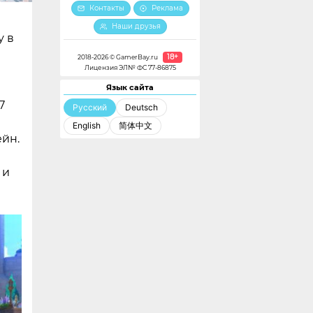
Контакты
Реклама
Наши друзья
у в
18+
2018-2026 © GamerBay.ru
Лицензия ЭЛ№ ФС 77-86875
Язык сайта
7
Русский
Deutsch
English
简体中文
ейн.
 и