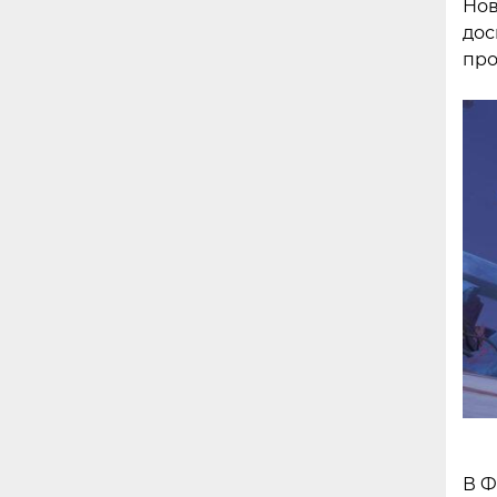
Нов
дос
про
В Ф