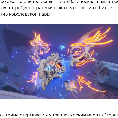
ое еженедельное испытание «Магическая шахматна
ка» потребует стратегического мышления в битве
тив королевской пары.
онтейне открывается управленческий ивент «Стран