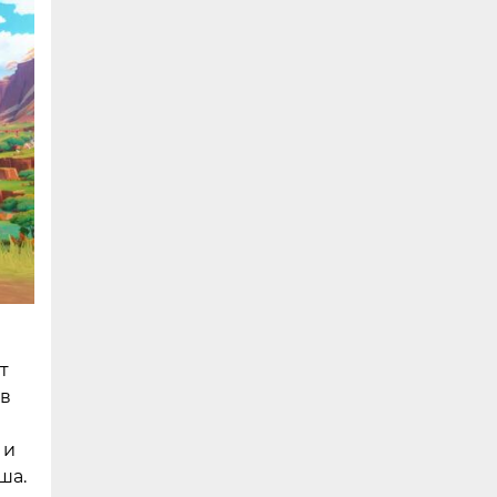
т
 в
 и
ша.