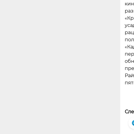
кин
раз
«Кр
уса
рац
пол
«Ка
пер
обн
пре
Рай
пят
Сле