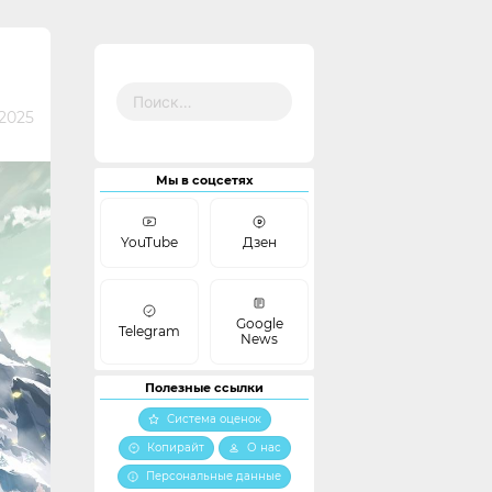
Найти:
2025
Мы в соцсетях
YouTube
Дзен
Google
Telegram
News
Полезные ссылки
Система оценок
Копирайт
О нас
Персональные данные