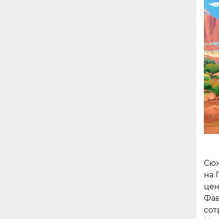
Сюж
на 
цен
Фав
сот