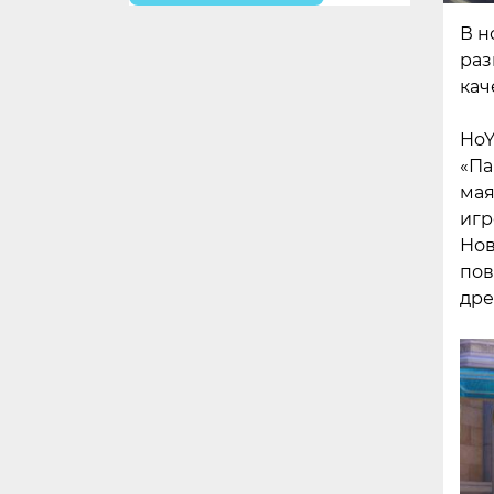
В н
раз
кач
HoY
«Па
мая
игр
Нов
пов
дре