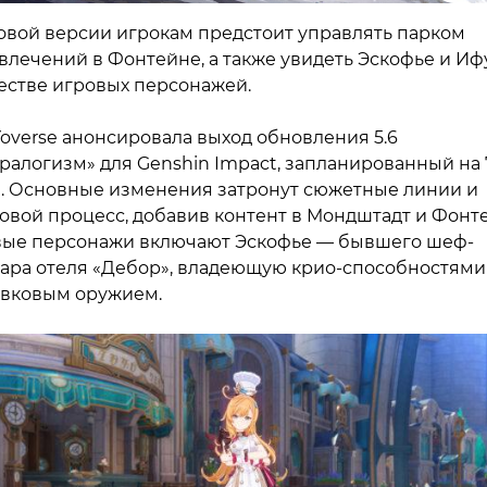
овой версии игрокам предстоит управлять парком
влечений в Фонтейне, а также увидеть Эскофье и Иф
естве игровых персонажей.
overse анонсировала выход обновления 5.6
ралогизм» для Genshin Impact, запланированный на 
. Основные изменения затронут сюжетные линии и
овой процесс, добавив контент в Мондштадт и Фонт
ые персонажи включают Эскофье — бывшего шеф-
ара отеля «Дебор», владеющую крио-способностями
вковым оружием.