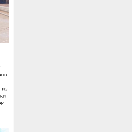
т
ков
 из
ыки
ом