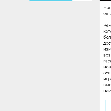
Нов
ещё
Реж
кот
бол
дос
изм
воз
гас
нов
осв
игр
выс
пам