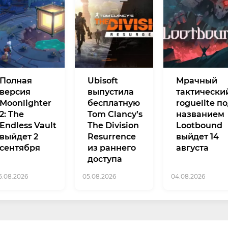
Полная
Ubisoft
Мрачный
версия
выпустила
тактически
Moonlighter
бесплатную
roguelite п
2: The
Tom Clancy’s
названием
Endless Vault
The Division
Lootbound
выйдет 2
Resurrence
выйдет 14
сентября
из раннего
августа
доступа
5.08.2026
05.08.2026
04.08.2026