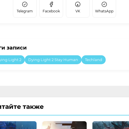
Telegram
Facebook
VK
WhatsApp
ги записи
ing Light 2
Dying Light 2 Stay Human
Techland
итайте также