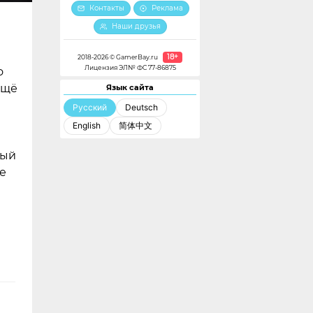
Контакты
Реклама
Наши друзья
18+
2018-2026 © GamerBay.ru
Лицензия ЭЛ№ ФС 77-86875
о
ещё
Язык сайта
Русский
Deutsch
English
简体中文
рый
е