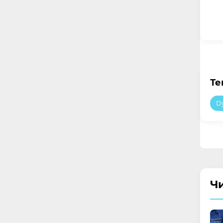
Те
Dy
Ч