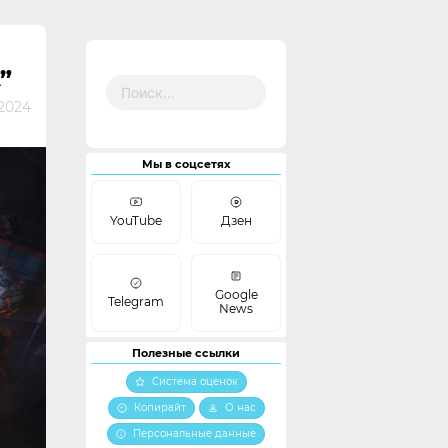
”
Найти:
2024
Мы в соцсетях
YouTube
Дзен
Google
Telegram
News
Полезные ссылки
Система оценок
Копирайт
О нас
Персональные данные