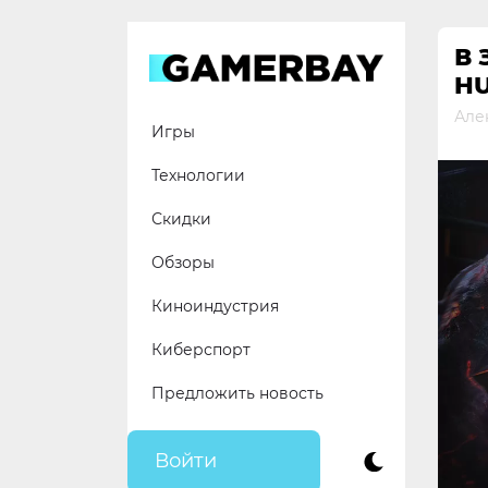
Skip
to
В 
content
H
Але
Игры
Технологии
Скидки
Обзоры
Киноиндустрия
Киберспорт
Предложить новость
Войти