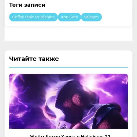
Теги записи
Coffee Stain Publishing
Iron Gate
Valheim
Читайте также
Ждём богов Хаоса в Helldivers 2?