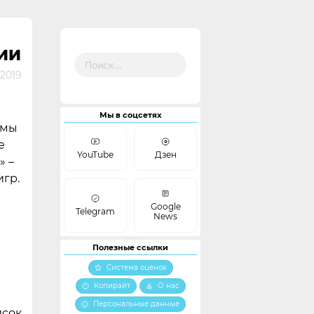
ИИ
Найти:
2019
Мы в соцсетях
умы
е
YouTube
Дзен
» –
игр.
Google
Telegram
News
Полезные ссылки
Система оценок
Копирайт
О нас
Персональные данные
исок