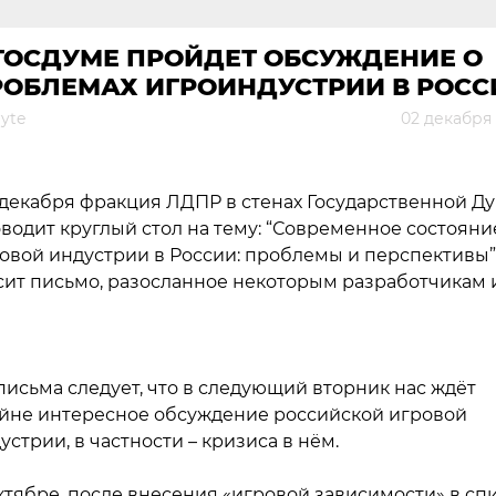
 ГОСДУМЕ ПРОЙДЕТ ОБСУЖДЕНИЕ О
РОБЛЕМАХ ИГРОИНДУСТРИИ В РОСС
yte
02 декабря 
 декабря фракция ЛДПР в стенах Государственной Д
водит круглый стол на тему: “Современное состояни
овой индустрии в России: проблемы и перспективы”
сит письмо, разосланное некоторым разработчикам 
письма следует, что в следующий вторник нас ждёт
йне интересное обсуждение российской игровой
устрии, в частности – кризиса в нём.
ктябре, после внесения «игровой зависимости» в сп