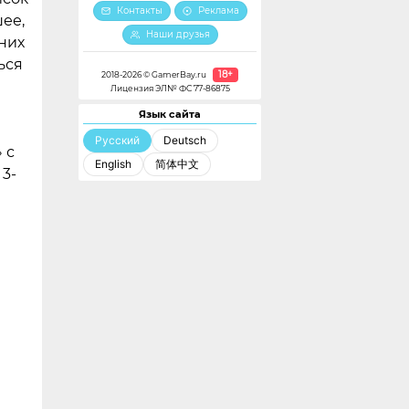
Контакты
Реклама
ее,
Наши друзья
них
ься
18+
2018-2026 © GamerBay.ru
Лицензия ЭЛ№ ФС 77-86875
Язык сайта
Русский
Deutsch
 с
English
简体中文
 3-