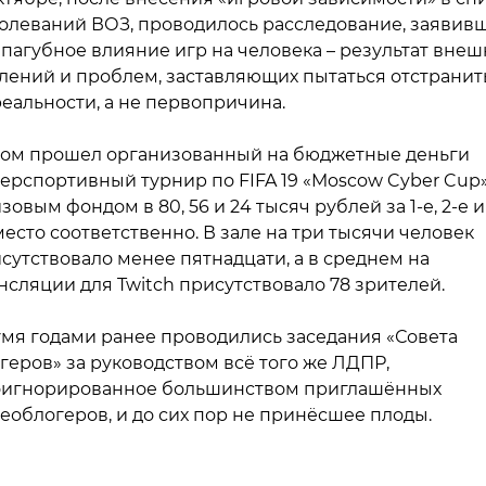
олеваний ВОЗ, проводилось расследование, заявивш
 пагубное влияние игр на человека – результат внеш
лений и проблем, заставляющих пытаться отстранит
реальности, а не первопричина.
ом прошел организованный на бюджетные деньги
ерспортивный турнир по FIFA 19 «Moscow Cyber Cup»
зовым фондом в 80, 56 и 24 тысяч рублей за 1-е, 2-е и
место соответственно. В зале на три тысячи человек
сутствовало менее пятнадцати, а в среднем на
нсляции для Twitch присутствовало 78 зрителей.
мя годами ранее проводились заседания «Совета
геров» за руководством всё того же ЛДПР,
игнорированное большинством приглашённых
еоблогеров, и до сих пор не принёсшее плоды.