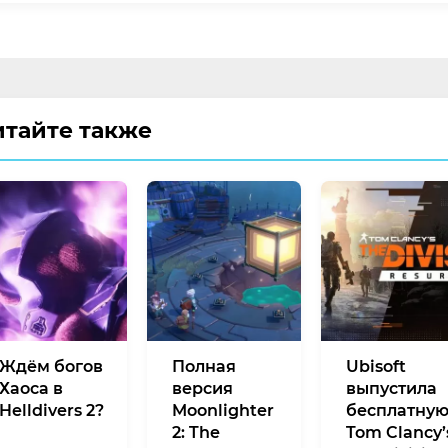
итайте также
Ждём богов
Полная
Ubisoft
Хаоса в
версия
выпустила
Helldivers 2?
Moonlighter
бесплатну
2: The
Tom Clancy’