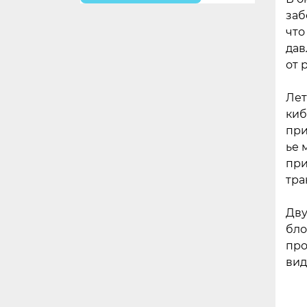
заб
что
дав
от 
Лет
киб
при
ье 
при
тра
Дву
бло
про
вид