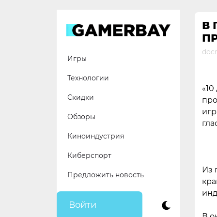
Skip
to
В
content
П
docr
Игры
Технологии
«10
Скидки
про
игр
Обзоры
гла
Киноиндустрия
Киберспорт
Из 
Предложить новость
кра
инд
Войти
В о