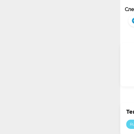
Сле
Те
Ru