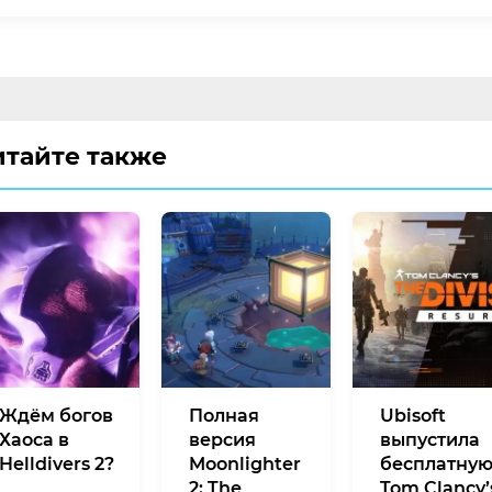
итайте также
Ждём богов
Полная
Ubisoft
Хаоса в
версия
выпустила
Helldivers 2?
Moonlighter
бесплатну
2: The
Tom Clancy’