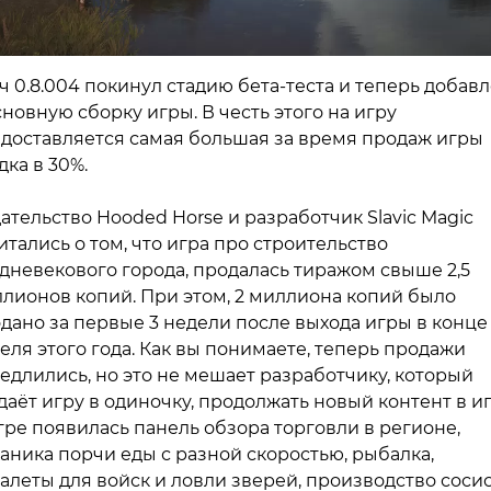
ч 0.8.004 покинул стадию бета-теста и теперь добав
сновную сборку игры. В честь этого на игру
доставляется самая большая за время продаж игры
дка в 30%.
ательство Hooded Horse и разработчик Slavic Magic
итались о том, что игра про строительство
дневекового города, продалась тиражом свыше 2,5
лионов копий. При этом, 2 миллиона копий было
дано за первые 3 недели после выхода игры в конце
еля этого года. Как вы понимаете, теперь продажи
едлились, но это не мешает разработчику, который
даёт игру в одиночку, продолжать новый контент в иг
гре появилась панель обзора торговли в регионе,
аника порчи еды с разной скоростью, рыбалка,
алеты для войск и ловли зверей, производство соси