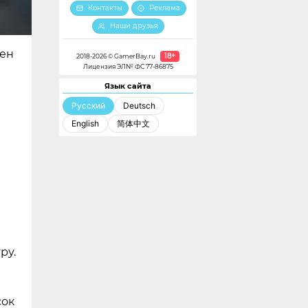
Контакты
Реклама
Наши друзья
лен
18+
2018-2026 © GamerBay.ru
Лицензия ЭЛ№ ФС 77-86875
Язык сайта
Русский
Deutsch
English
简体中文
ру.
сок