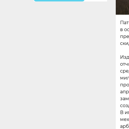
Пат
в о
пре
ски
Изд
отч
сре
мил
про
апр
зам
соз
В и
мех
арб