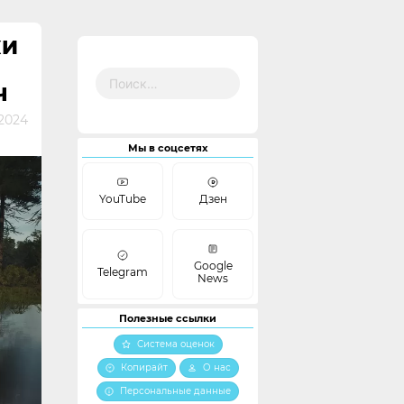
КИ
Найти:
Ч
2024
Мы в соцсетях
YouTube
Дзен
Google
Telegram
News
Полезные ссылки
Система оценок
Копирайт
О нас
Персональные данные