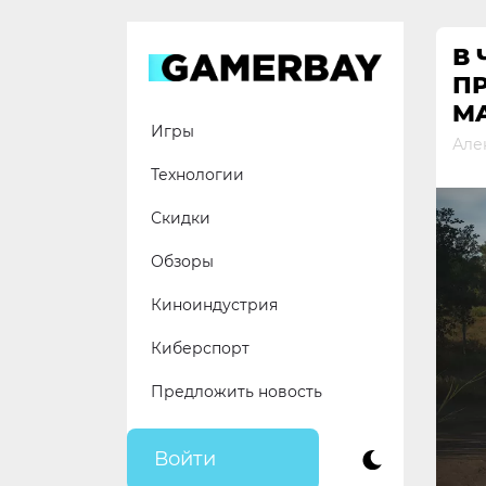
Skip
to
В
content
ПР
M
Игры
Але
Технологии
Скидки
Обзоры
Киноиндустрия
Киберспорт
Предложить новость
Войти