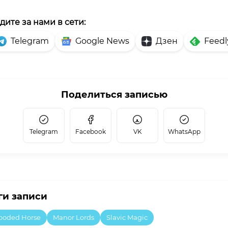
дите за нами в сети:
Telegram
Google News
Дзен
Feedl
Поделиться записью
Telegram
Facebook
VK
WhatsApp
ги записи
ooded Horse
Manor Lords
Slavic Magic