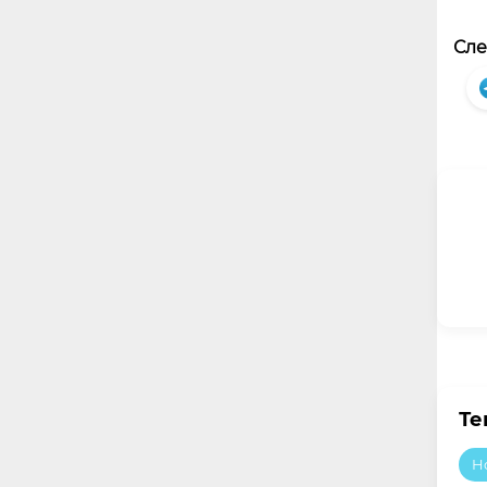
Сле
Те
H