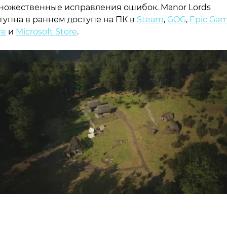
ножественные исправления ошибок. Manor Lords
тупна в раннем доступе на ПК в
Steam
,
GOG
,
Epic Ga
re
и
Microsoft Store
.