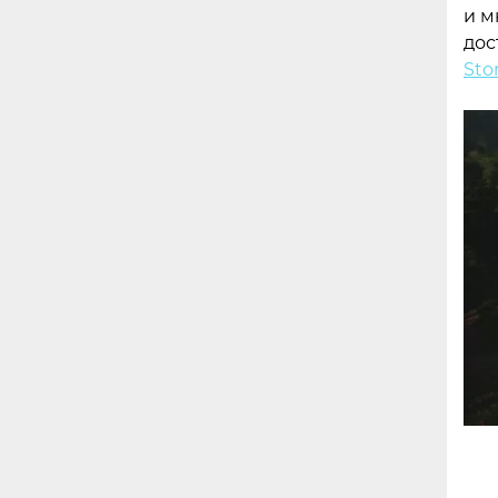
и м
дос
Sto