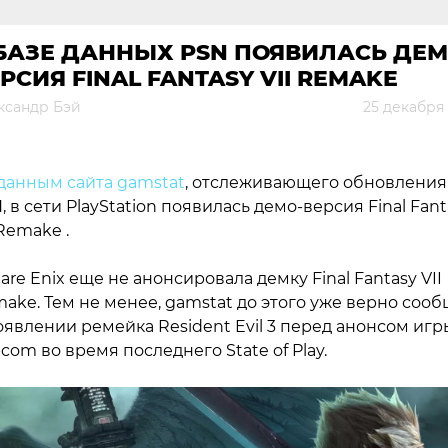
БАЗЕ ДАННЫХ PSN ПОЯВИЛАСЬ ДЕМ
РСИЯ FINAL FANTASY VII REMAKE
ксандр Бэй
25 декабря
данным сайта gamstat
, отслеживающего обновления
, в сети PlayStation появилась демо-версия Final Fant
 Remake .
are Enix еще не анонсировала демку Final Fantasy VII
ake. Тем не менее, gamstat до этого уже верно соо
оявлении ремейка Resident Evil 3 перед анонсом игр
com во время последнего State of Play.