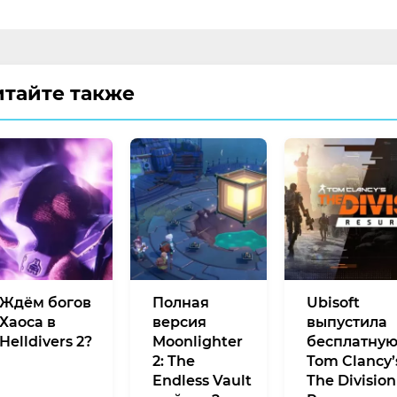
итайте также
Ждём богов
Полная
Ubisoft
Хаоса в
версия
выпустила
Helldivers 2?
Moonlighter
бесплатну
2: The
Tom Clancy’
Endless Vault
The Division