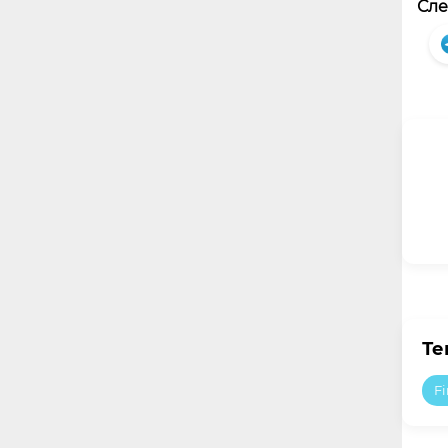
Сле
Те
Fi