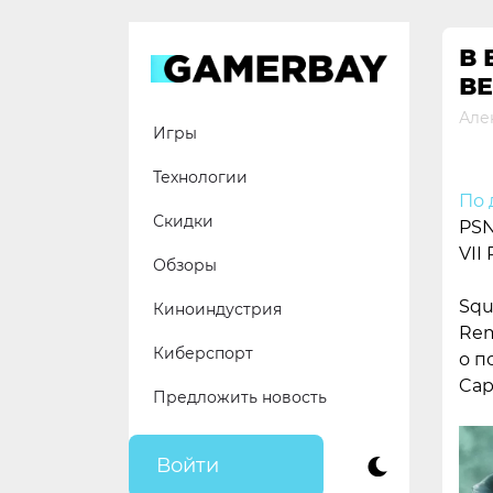
Skip
to
В 
content
ВЕ
Але
Игры
Технологии
По 
Скидки
PSN
VII
Обзоры
Squ
Киноиндустрия
Rem
Киберспорт
о п
Cap
Предложить новость
Войти