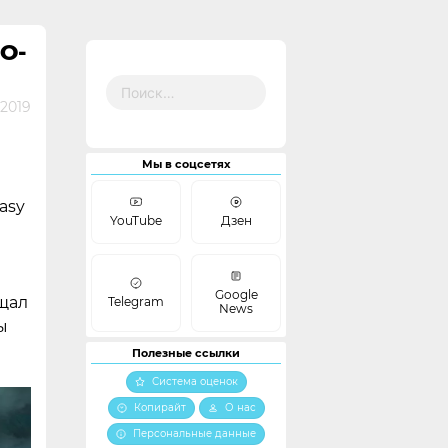
О-
Найти:
 2019
Мы в соцсетях
asy
YouTube
Дзен
Google
бщал
Telegram
News
ы
Полезные ссылки
Система оценок
Копирайт
О нас
Персональные данные