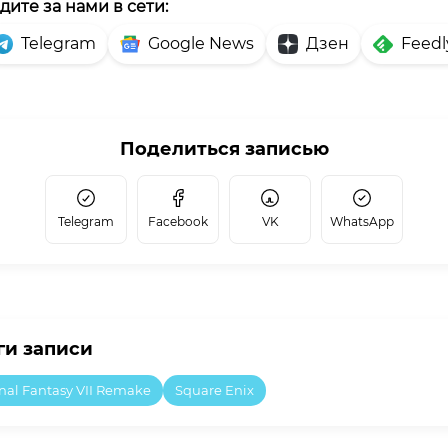
дите за нами в сети:
Telegram
Google News
Дзен
Feedl
Поделиться записью
Telegram
Facebook
VK
WhatsApp
ги записи
nal Fantasy VII Remake
Square Enix