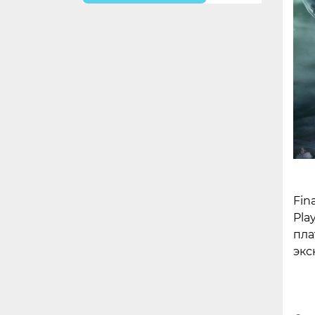
Fin
Pla
пла
экс