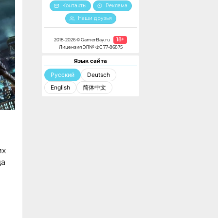
Контакты
Реклама
Наши друзья
18+
2018-2026 © GamerBay.ru
Лицензия ЭЛ№ ФС 77-86875
Язык сайта
Русский
Deutsch
English
简体中文
их
да