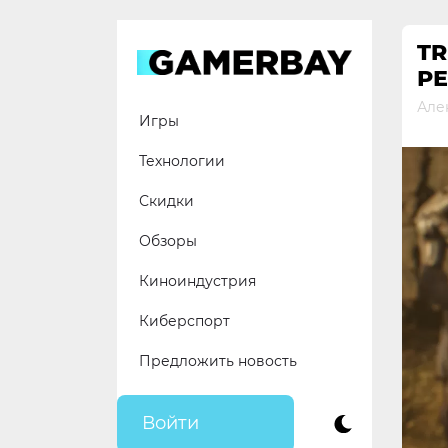
Skip
to
TR
content
РЕ
Але
Игры
Технологии
Скидки
Обзоры
Киноиндустрия
Киберспорт
Предложить новость
Войти