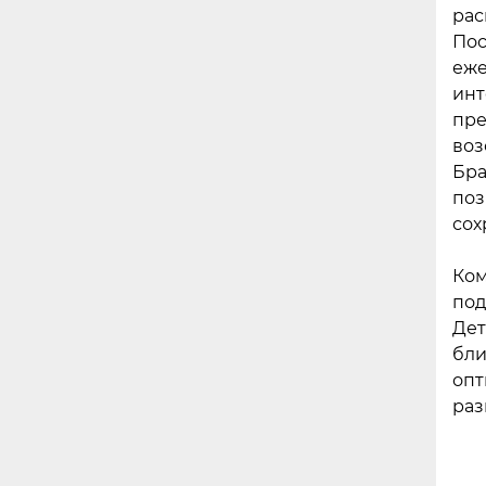
рас
Пос
еже
инт
пре
воз
Бра
поз
сох
Ком
под
Дет
бли
опт
раз