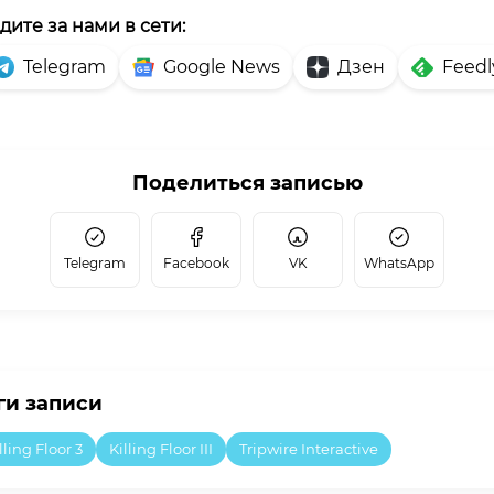
дите за нами в сети:
Telegram
Google News
Дзен
Feedl
Поделиться записью
Telegram
Facebook
VK
WhatsApp
ги записи
lling Floor 3
Killing Floor III
Tripwire Interactive