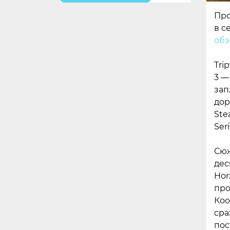
Про
в с
обз
Tri
3 —
зап
дор
Ste
Seri
Сюж
дес
Hor
про
Коо
сра
пос