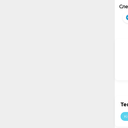
Сле
Те
Ki