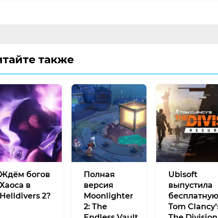
итайте также
Ждём богов
Полная
Ubisoft
Хаоса в
версия
выпустила
Helldivers 2?
Moonlighter
бесплатну
2: The
Tom Clancy’
Endless Vault
The Division