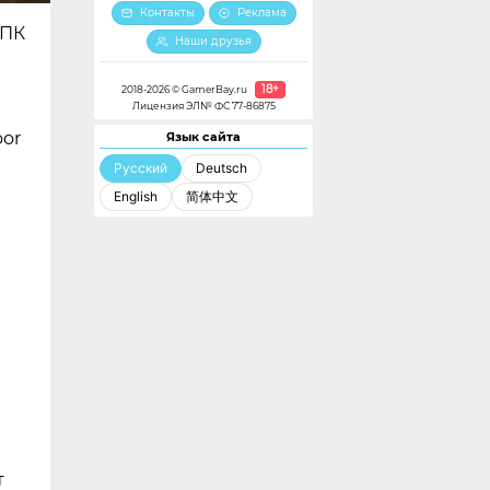
Контакты
Реклама
 ПК
Наши друзья
18+
2018-2026 © GamerBay.ru
Лицензия ЭЛ№ ФС 77-86875
oor
Язык сайта
Русский
Deutsch
English
简体中文
т