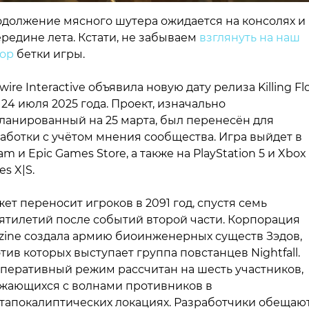
должение мясного шутера ожидается на консолях и
ередине лета. Кстати, не забываем
взглянуть на наш
ор
бетки игры.
pwire Interactive объявила новую дату релиза Killing Fl
 24 июля 2025 года. Проект, изначально
ланированный на 25 марта, был перенесён для
аботки с учётом мнения сообщества. Игра выйдет в
am и Epic Games Store, а также на PlayStation 5 и Xbox
es X|S.
ет переносит игроков в 2091 год, спустя семь
ятилетий после событий второй части. Корпорация
zine создала армию биоинженерных существ Зэдов,
тив которых выступает группа повстанцев Nightfall.
перативный режим рассчитан на шесть участников,
жающихся с волнами противников в
тапокалиптических локациях. Разработчики обещаю