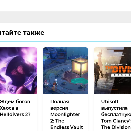
итайте также
Ждём богов
Полная
Ubisoft
Хаоса в
версия
выпустила
Helldivers 2?
Moonlighter
бесплатну
2: The
Tom Clancy’
Endless Vault
The Division