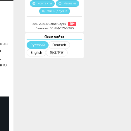
Контакты
Реклама
Наши друзья
18+
2018-2026 © GamerBay.ru
Лицензия ЭЛ№ ФС 77-86875
Язык сайта
как
Русский
Deutsch
и
English
简体中文
,
ало