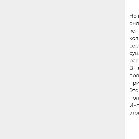
Но 
онл
кон
кол
сер
сущ
рас
В п
пол
при
Это
пол
Инт
это