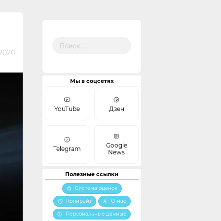
Найти:
2020
Мы в соцсетях
YouTube
Дзен
Google
Telegram
News
Полезные ссылки
Система оценок
Копирайт
О нас
Персональные данные