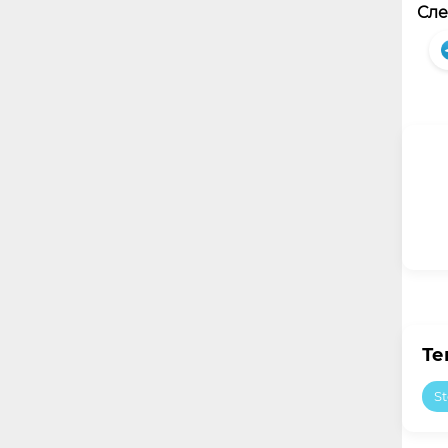
Сле
Те
S