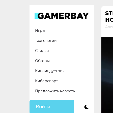
Skip
to
S
content
Н
Але
Игры
Технологии
Скидки
Обзоры
Киноиндустрия
Киберспорт
Предложить новость
Войти