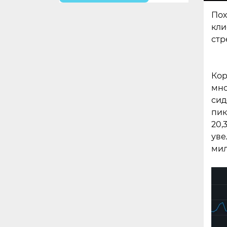
Пох
кли
стр
Кор
мно
сид
пик
20,
уве
мил