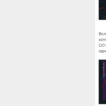
Всл
кот
GO 
одн