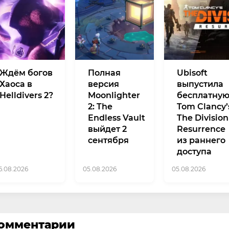
Ждём богов
Полная
Ubisoft
Хаоса в
версия
выпустила
Helldivers 2?
Moonlighter
бесплатну
2: The
Tom Clancy’
Endless Vault
The Division
выйдет 2
Resurrence
сентября
из раннего
доступа
6.08.2026
05.08.2026
05.08.2026
омментарии