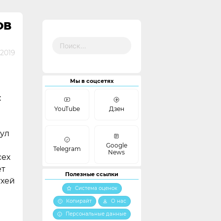
ОВ
Найти:
 2019
Мы в соцсетях
:
YouTube
Дзен
ул
Google
Telegram
News
сех
ет
Полезные ссылки
ухей
Система оценок
Копирайт
О нас
Персональные данные