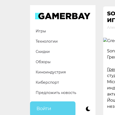
Skip
to
SO
content
И
Але
Игры
Технологии
Son
Скидки
Гре
Обзоры
Гре
Киноиндустрия
сту
Mic
Киберспорт
инд
Предложить новость
акт
Йош
нез
Войти