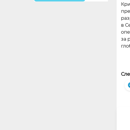
Кри
пре
раз
в С
опе
за 
гло
Сле