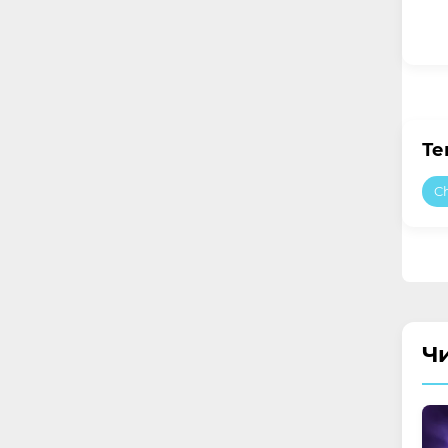
Те
Ch
Ч