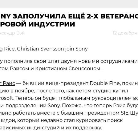
NY ЗАПОЛУЧИЛА ЕЩЁ 2-Х ВЕТЕРАН
ГРОВОЙ ИНДУСТРИИ
ксандр Бэй
12 декабря
y пополнила свой штат двумя новыми сотрудниками
гом Райсом и Кристианом Свенссоном.
г Райс
— бывший вице-президент Double Fine, покин
дию в ноябре, после того, как летом студию купил
rosoft. Теперь он будет глобальным руководителем в
и-подразделений Sony. Похоже, что теперь Райс буд
ивно работать вместе с бывшим президентом SIE Ш
идой, который недавно стал курировать поиск
ависимых инди-студий и их поддержку.