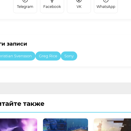
Telegram
Facebook
VK
WhatsApp
ги записи
ristian Svensson
Greg Rice
Sony
итайте также