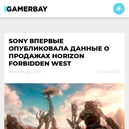
Skip
to
content
SONY ВПЕРВЫЕ
ОПУБЛИКОВАЛА ДАННЫЕ О
ПРОДАЖАХ HORIZON
FORBIDDEN WEST
Александр Бэй
10 мая 2023