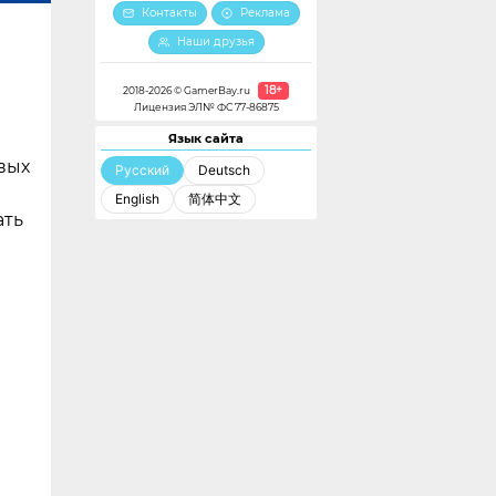
Контакты
Реклама
Наши друзья
18+
2018-2026 © GamerBay.ru
Лицензия ЭЛ№ ФС 77-86875
Язык сайта
овых
Русский
Deutsch
English
简体中文
ать