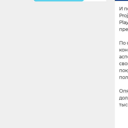
И п
Pro
Pla
пре
По 
кон
асп
сво
пок
пол
Опя
дол
тыс