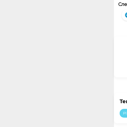
Сле
Те
Pl