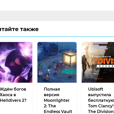
итайте также
Ждём богов
Полная
Ubisoft
Хаоса в
версия
выпустила
Helldivers 2?
Moonlighter
бесплатну
2: The
Tom Clancy’
Endless Vault
The Division