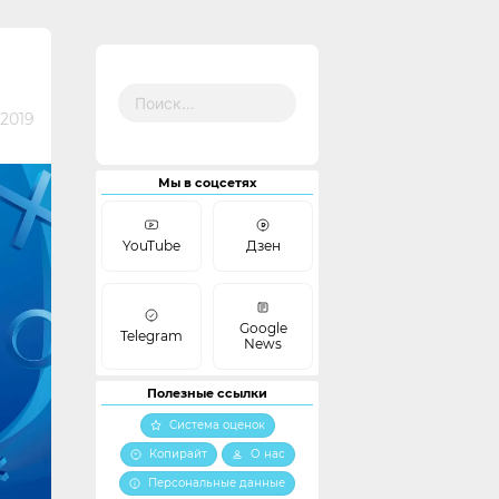
Найти:
 2019
Мы в соцсетях
YouTube
Дзен
Google
Telegram
News
Полезные ссылки
Система оценок
Копирайт
О нас
Персональные данные