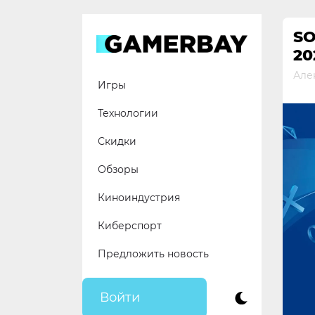
Skip
to
SO
content
20
Але
Игры
Технологии
Скидки
Обзоры
Киноиндустрия
Киберспорт
Предложить новость
Войти