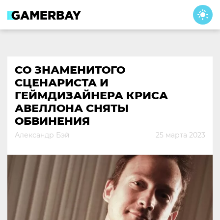
Skip
to
content
СО ЗНАМЕНИТОГО
СЦЕНАРИСТА И
ГЕЙМДИЗАЙНЕРА КРИСА
АВЕЛЛОНА СНЯТЫ
ОБВИНЕНИЯ
Александр Бэй
25 марта 2023