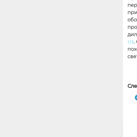
пер
при
обо
про
дил
Us
.
пох
све
Сле