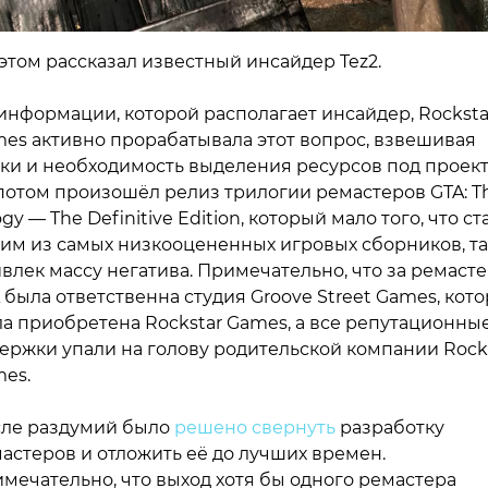
этом рассказал известный инсайдер Tez2.
информации, которой располагает инсайдер, Rocksta
es активно прорабатывала этот вопрос, взвешивая
ки и необходимость выделения ресурсов под проект
потом произошёл релиз трилогии ремастеров GTA: T
logy — The Definitive Edition, который мало того, что ст
им из самых низкооцененных игровых сборников, та
влек массу негатива. Примечательно, что за ремаст
 была ответственна студия Groove Street Games, кот
а приобретена Rockstar Games, а все репутационны
ержки упали на голову родительской компании Rock
es.
ле раздумий было
решено свернуть
разработку
астеров и отложить её до лучших времен.
мечательно, что выход хотя бы одного ремастера