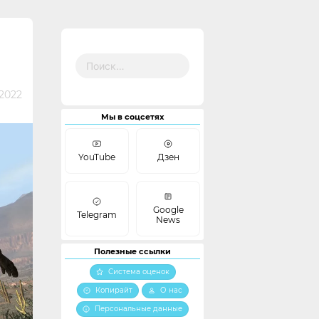
Найти:
2022
Мы в соцсетях
YouTube
Дзен
Google
Telegram
News
Полезные ссылки
Система оценок
Копирайт
О нас
Персональные данные