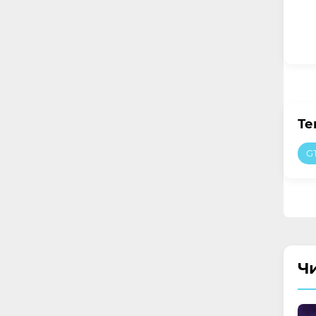
Те
GT
Ч