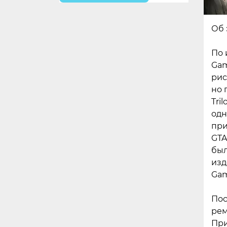
Об 
По 
Gam
рис
но 
Tri
одн
при
GTA
был
изд
Gam
Пос
рем
При