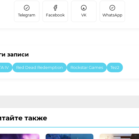
Telegram
Facebook
VK
WhatsApp
ги записи
A IV
Red Dead Redemption
Rockstar Games
Tez2
итайте также