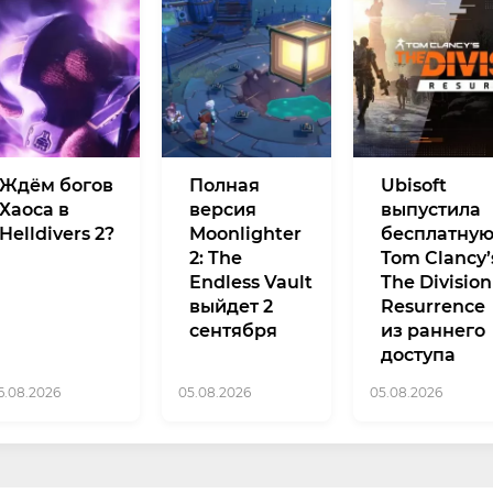
Ждём богов
Полная
Ubisoft
Хаоса в
версия
выпустила
Helldivers 2?
Moonlighter
бесплатну
2: The
Tom Clancy’
Endless Vault
The Division
выйдет 2
Resurrence
сентября
из раннего
доступа
6.08.2026
05.08.2026
05.08.2026