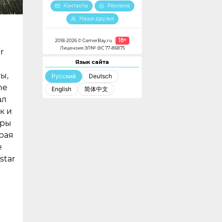
Контакты
Реклама
Наши друзья
18+
2018-2026 © GamerBay.ru
Лицензия ЭЛ№ ФС 77-86875
r
Язык сайта
ы,
Русский
Deutsch
he
English
简体中文
ал
к и
еры
орая
е
star