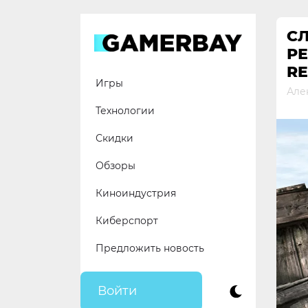
Skip
to
СЛ
content
РЕ
R
Игры
Але
Технологии
Скидки
Обзоры
Киноиндустрия
Киберспорт
Предложить новость
Войти