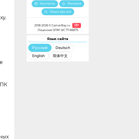
Контакты
Реклама
Наши друзья
ху.
18+
2018-2026 © GamerBay.ru
Лицензия ЭЛ№ ФС 77-86875
Язык сайта
Русский
Deutsch
English
简体中文
е
и
 ПК
ных