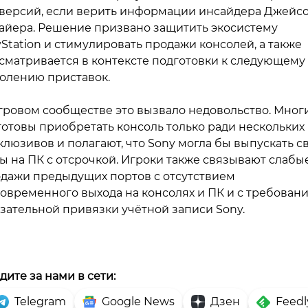
версий, если верить информации инсайдера Джейс
йера. Решение призвано защитить экосистему
yStation и стимулировать продажи консолей, а также
сматривается в контексте подготовки к следующему
олению приставок.
гровом сообществе это вызвало недовольство. Мног
готовы приобретать консоль только ради нескольких
клюзивов и полагают, что Sony могла бы выпускать с
ы на ПК с отсрочкой. Игроки также связывают слабы
дажи предыдущих портов с отсутствием
овременного выхода на консолях и ПК и с требован
зательной привязки учётной записи Sony.
дите за нами в сети:
Telegram
Google News
Дзен
Feedl