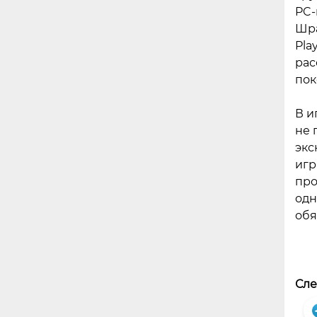
PC-
Шра
Pla
рас
пок
В и
не 
экс
игр
про
одн
обя
Сле