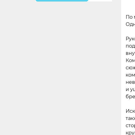
По 
Одн
Рук
под
вну
Ком
сюж
ком
нев
и у
бре
Иск
так
сто
кру