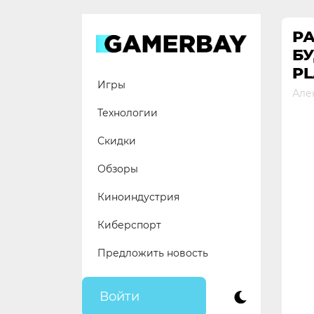
Skip
to
РА
content
Б
PL
Игры
Але
Технологии
Скидки
Обзоры
Киноиндустрия
Киберспорт
Предложить новость
Войти