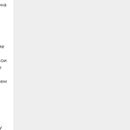
она
ие
вои
е
ием
y