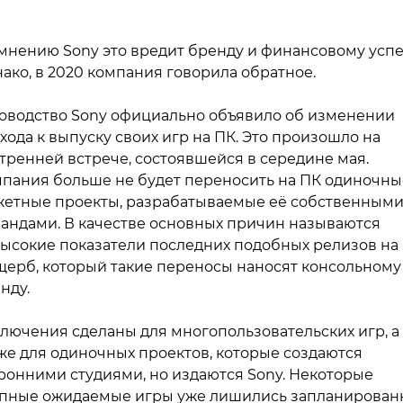
мнению Sony это вредит бренду и финансовому успе
ако, в 2020 компания говорила обратное.
оводство Sony официально объявило об изменении
хода к выпуску своих игр на ПК. Это произошло на
тренней встрече, состоявшейся в середине мая.
пания больше не будет переносить на ПК одиночны
етные проекты, разрабатываемые её собственным
андами. В качестве основных причин называются
ысокие показатели последних подобных релизов на
щерб, который такие переносы наносят консольному
нду.
лючения сделаны для многопользовательских игр, а
же для одиночных проектов, которые создаются
ронними студиями, но издаются Sony. Некоторые
пные ожидаемые игры уже лишились запланирован