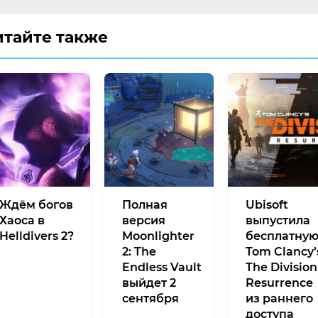
итайте также
Ждём богов
Полная
Ubisoft
Хаоса в
версия
выпустила
Helldivers 2?
Moonlighter
бесплатну
2: The
Tom Clancy’
Endless Vault
The Division
выйдет 2
Resurrence
сентября
из раннего
доступа