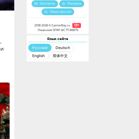
Контакты
Реклама
Наши друзья
18+
2018-2026 © GamerBay.ru
Лицензия ЭЛ№ ФС 77-86875
Язык сайта
,
Русский
Deutsch
ли
English
简体中文