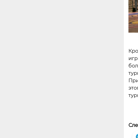
Кро
игр
бол
тур
При
это
тур
Сле