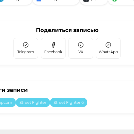
Поделиться записью
Telegram
Facebook
VK
WhatsApp
ги записи
apcom
Street Fighter
Street Fighter 6