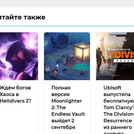
итайте также
Ждём богов
Полная
Ubisoft
Хаоса в
версия
выпустила
Helldivers 2?
Moonlighter
бесплатну
2: The
Tom Clancy’
Endless Vault
The Division
выйдет 2
Resurrence
сентября
из раннего
доступа