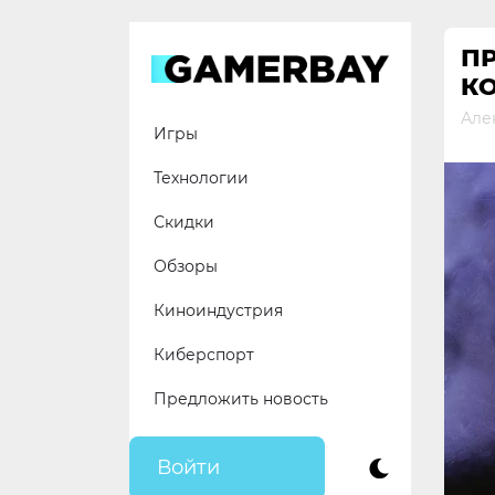
Skip
to
П
content
КО
Але
Игры
Технологии
Скидки
Обзоры
Киноиндустрия
Киберспорт
Предложить новость
Войти