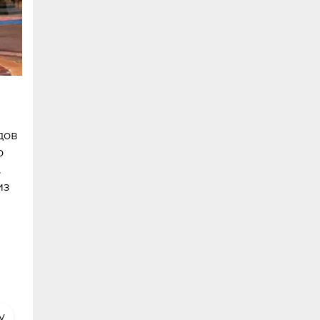
дов
о
.
из
y