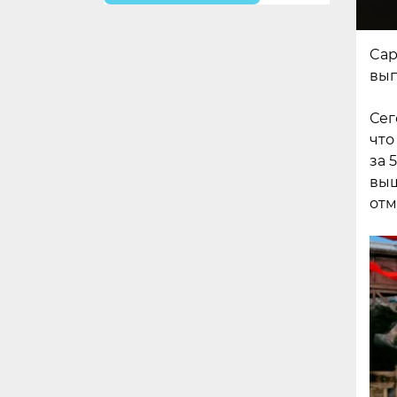
Cap
вып
Сег
что
за 
выш
отм