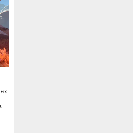
вых
.