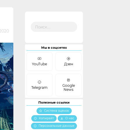
Найти:
2020
Мы в соцсетях
YouTube
Дзен
Google
Telegram
News
Полезные ссылки
Система оценок
Копирайт
О нас
Персональные данные