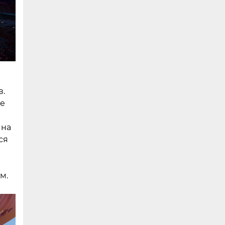
в.
ые
 на
ся
м.