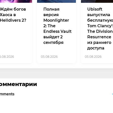
Ждём богов
Полная
Ubisoft
Хаоса в
версия
выпустила
Helldivers 2?
Moonlighter
бесплатну
2: The
Tom Clancy’
Endless Vault
The Division
выйдет 2
Resurrence
сентября
из раннего
доступа
6.08.2026
05.08.2026
05.08.2026
омментарии