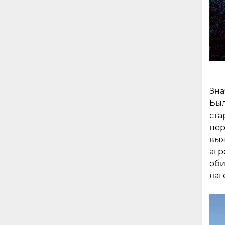
Зна
Был
ста
пер
выж
агр
оби
лаг