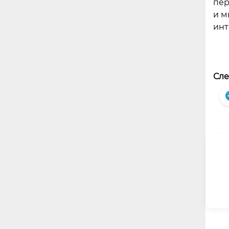
пер
и м
инт
Сле