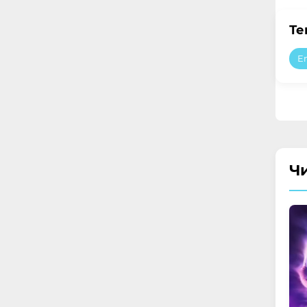
Те
E
Ч