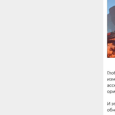
Гло
изм
асс
ори
И э
обн