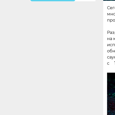
Сег
мно
про
Раз
на 
исп
обн
сау
с