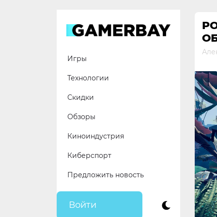
Skip
to
PO
content
ОБ
Але
Игры
Технологии
Скидки
Обзоры
Киноиндустрия
Киберспорт
Предложить новость
Войти