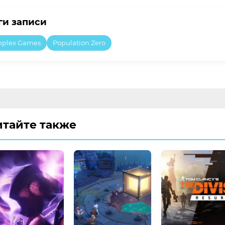
ги записи
nplex Games
Population Zero
итайте также