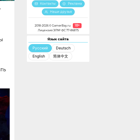
Контакты
Реклама
у
Наши друзья
18+
2018-2026 © GamerBay.ru
Лицензия ЭЛ№ ФС 77-86875
ры
Язык сайта
Русский
Deutsch
English
简体中文
ать