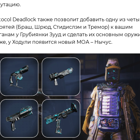
утацию.
tocol Deadlock также позволит добавить одну из чет
оятей (Браш, Шрюд, Стидислэм и Тремор) к вашим
ганам у Грубиянки Зууд и сделать их основным оруж
же, у Ходули появится новый МОА – Нычус.