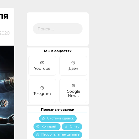
ЛЯ
Найти:
 2020
Мы в соцсетях
YouTube
Дзен
Google
Telegram
News
Полезные ссылки
Система оценок
Копирайт
О нас
Персональные данные