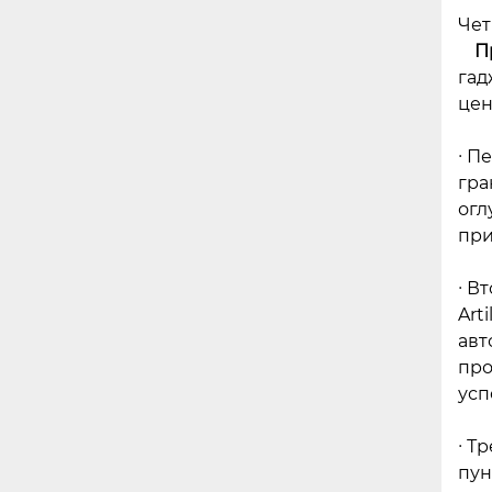
Чет
П
гад
цен
∙ П
гра
огл
при
∙ В
Art
авт
про
усп
∙ Т
пун