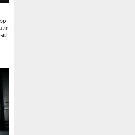
бор
кция
ный
.