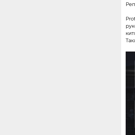
Реп
Pro
рук
кит
Так