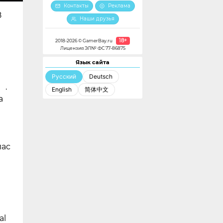
Контакты
Реклама
8
Наши друзья
18+
2018-2026 © GamerBay.ru
Лицензия ЭЛ№ ФС 77-86875
Язык сайта
Русский
Deutsch
.
English
简体中文
а
лас
al