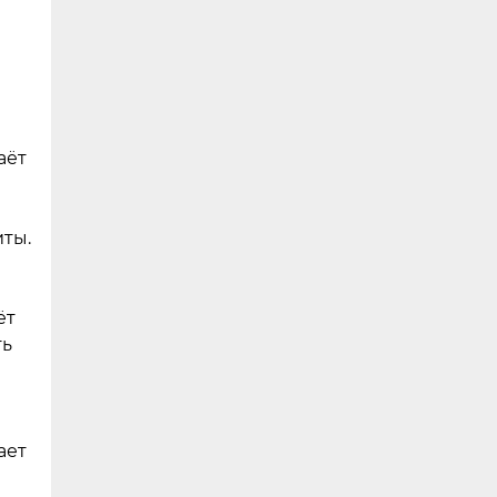
аёт
ты.
ёт
ть
ает