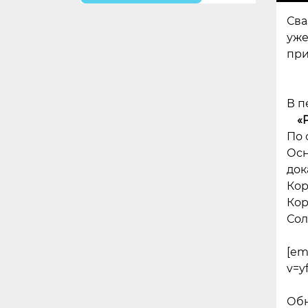
Сва
уже
при
В п
«
По 
Осн
док
Кор
Кор
Сол
[em
v=y
Обн