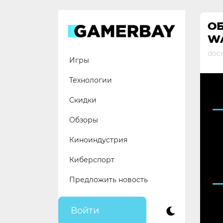
Skip
to
О
content
W
docr
Игры
Технологии
Скидки
Обзоры
Киноиндустрия
Киберспорт
Предложить новость
Войти