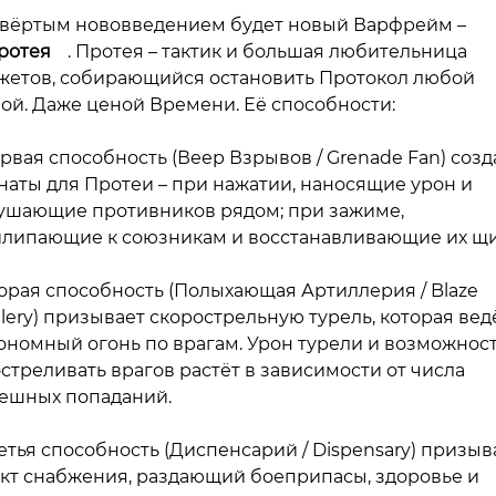
вёртым нововведением будет новый Варфрейм –
ротея
. Протея – тактик и большая любительница
жетов, собирающийся остановить Протокол любой
ой. Даже ценой Времени. Её способности:
ервая способность (Веер Взрывов / Grenade Fan) созд
наты для Протеи – при нажатии, наносящие урон и
ушающие противников рядом; при зажиме,
липающие к союзникам и восстанавливающие их щи
торая способность (Полыхающая Артиллерия / Blaze
illery) призывает скорострельную турель, которая вед
ономный огонь по врагам. Урон турели и возможнос
стреливать врагов растёт в зависимости от числа
ешных попаданий.
ретья способность (Диспенсарий / Dispensary) призыв
кт снабжения, раздающий боеприпасы, здоровье и