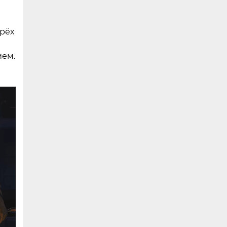
ырёх
ием.