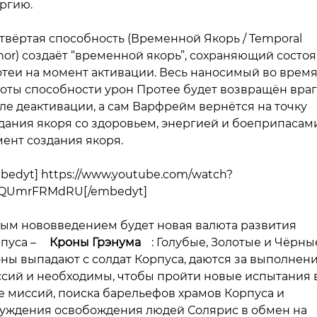
ргию.
етвёртая способность (Временной Якорь / Temporal
hor) создаёт “временной якорь”, сохраняющий состо
теи на момент активации. Весь наносимый во врем
оты способности урон Протее будет возвращён вра
ле деактивации, а сам Варфрейм вернётся на точку
дания якоря со здоровьем, энергией и боеприпасам
ент создания якоря.
bedyt] https://www.youtube.com/watch?
cQUmrFRMdRU[/embedyt]
ым нововведением будет новая валюта развития
пуса –
Кроны Грэнума
: Голубые, Золотые и Чёрны
ны выпадают с солдат Корпуса, даются за выполнен
сий и необходимы, чтобы пройти новые испытания 
е миссий, поиска барельефов храмов Корпуса и
уждения освобождения людей Солярис в обмен на