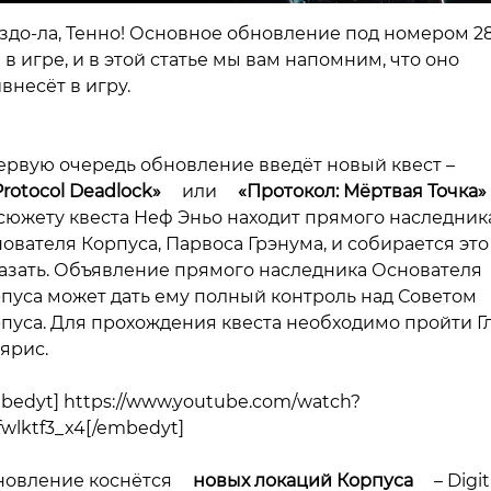
здо-ла, Тенно! Основное обновление под номером 2
 в игре, и в этой статье мы вам напомним, что оно
внесёт в игру.
ервую очередь обновление введёт новый квест –
Protocol Deadlock»
или
«Протокол: Мёртвая Точка»
сюжету квеста Неф Эньо находит прямого наследник
ователя Корпуса, Парвоса Грэнума, и собирается это
азать. Объявление прямого наследника Основателя
пуса может дать ему полный контроль над Советом
пуса. Для прохождения квеста необходимо пройти Г
ярис.
bedyt] https://www.youtube.com/watch?
fwlktf3_x4[/embedyt]
овление коснётся
новых локаций Корпуса
– Digit