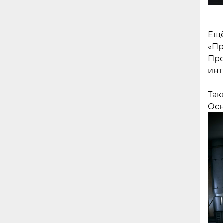
Ещё
«Пр
Про
инт
Так
Осн