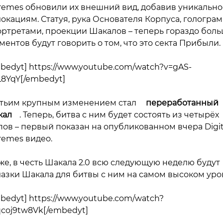
remes обновили их внешний вид, добавив уникально
локациям. Статуя, рука Основателя Корпуса, гологра
ортретами, проекции Шакалов – теперь гораздо бол
ментов будут говорить о том, что это секта Прибыли.
bedyt] https://www.youtube.com/watch?v=gAS-
8YqY[/embedyt]
тьим крупным изменением стал
переработанный
кал
. Теперь, битва с ним будет состоять из четырёх
пов – первый показан на опубликованном вчера Digit
remes видео.
же, в честь Шакала 2.0 всю следующую неделю будут
азки Шакала для битвы с ним на самом высоком уро
bedyt] https://www.youtube.com/watch?
qcoj9tw8Vk[/embedyt]