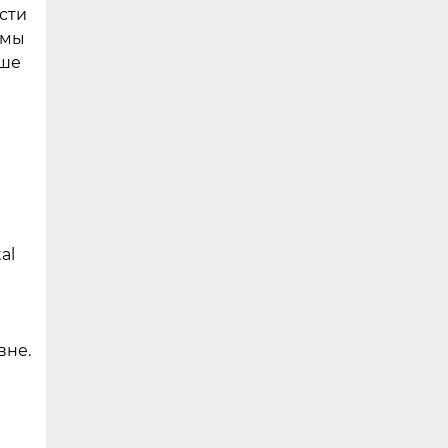
сти
ммы
ьше
al
вне.