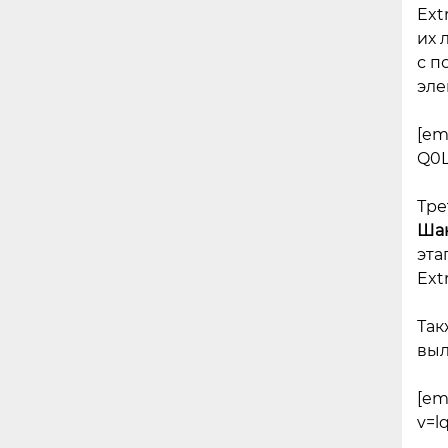
Ext
их 
с п
эле
[em
Q0L
Тре
Ша
эта
Ext
Так
выл
[em
v=l