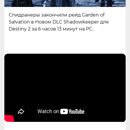
Спидранеры закончили рейд Garden of
Salvation в Новом DLC Shadowkeeper для
Destiny 2 за 6 часов 13 минут на PC.