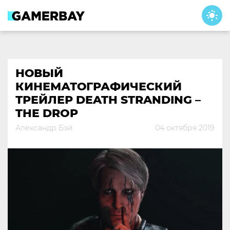
Skip
to
content
НОВЫЙ
КИНЕМАТОГРАФИЧЕСКИЙ
ТРЕЙЛЕР DEATH STRANDING –
THE DROP
Александр Бэй
04 октября 2019