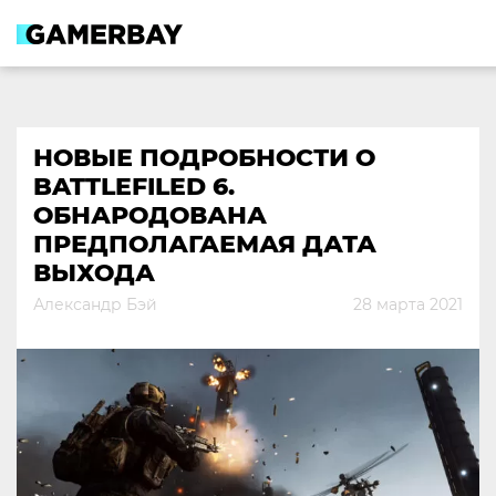
Skip
to
content
НОВЫЕ ПОДРОБНОСТИ О
BATTLEFILED 6.
ОБНАРОДОВАНА
ПРЕДПОЛАГАЕМАЯ ДАТА
ВЫХОДА
Александр Бэй
28 марта 2021