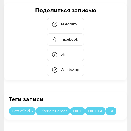
Поделиться записью
Telegram
Facebook
VK
WhatsApp
Теги записи
Battlefield 6
Criterion Games
DICE
DICE LA
EA