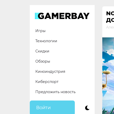
Skip
to
NO
content
Д
Але
Игры
Технологии
Скидки
Обзоры
Киноиндустрия
Киберспорт
Предложить новость
Войти