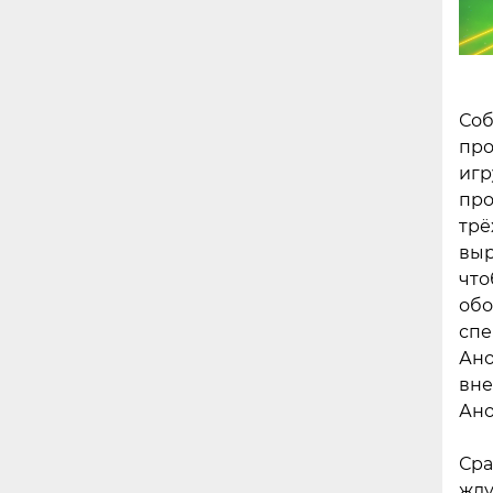
Соб
про
игр
про
трё
выр
что
обо
спе
Ано
вне
Ано
Сра
жду