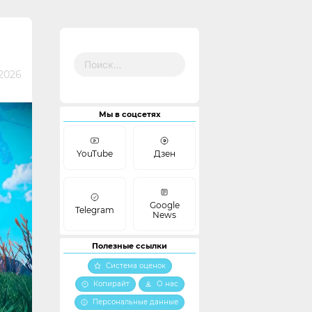
Найти:
2026
Мы в соцсетях
YouTube
Дзен
Google
Telegram
News
Полезные ссылки
Система оценок
Копирайт
О нас
Персональные данные