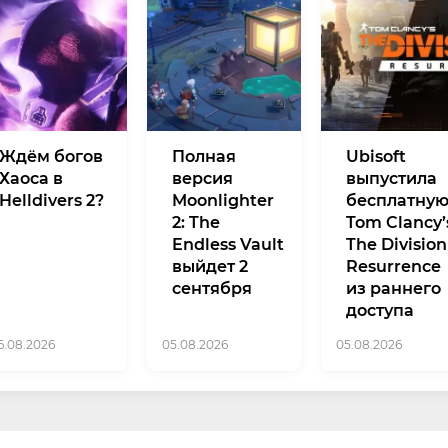
Ждём богов
Полная
Ubisoft
Хаоса в
версия
выпустила
Helldivers 2?
Moonlighter
бесплатну
2: The
Tom Clancy’
Endless Vault
The Division
выйдет 2
Resurrence
сентября
из раннего
доступа
6.08.2026
05.08.2026
05.08.2026