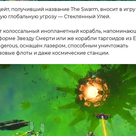
ейт, получивший название The Swarm, вносит в игру
ую глобальную угрозу — Стеклянный Улей.
т колоссальный инопланетный корабль, напоминаю
форме Звезду Смерти или же корабли таргоидов из El
gerous, оснащён лазером, способным уничтожать
зовые флоты и даже космические станции.