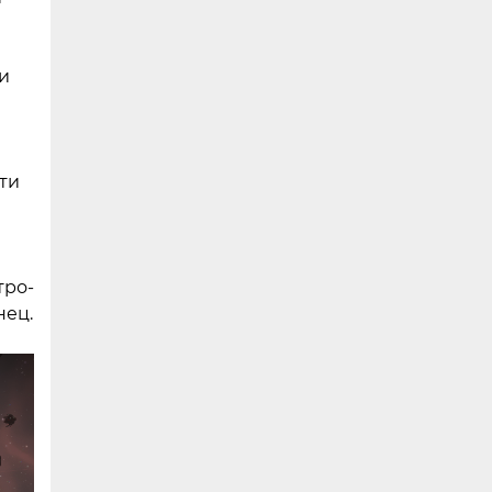
и
ти
тро-
нец.