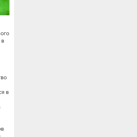
ного
 в
тво
ся в
в
ов
и