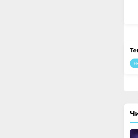
Те
H
Ч