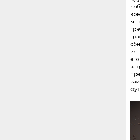
роб
вре
мощ
гра
гра
обн
исс
его
вст
пре
кам
фут