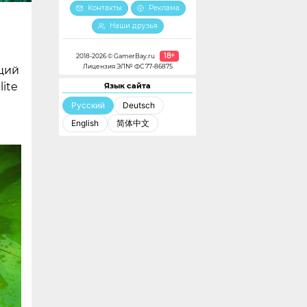
Контакты
Реклама
Наши друзья
18+
2018-2026 © GamerBay.ru
Лицензия ЭЛ№ ФС 77-86875
щий
ite
Язык сайта
Русский
Deutsch
English
简体中文