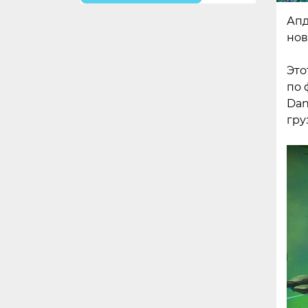
Апд
нов
Это
по 
Dan
гру