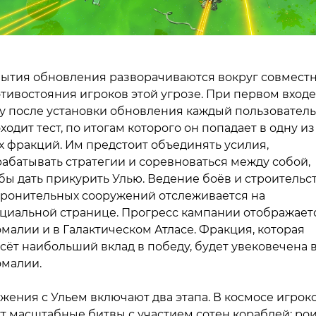
ытия обновления разворачиваются вокруг совмест
тивостояния игроков этой угрозе. При первом входе
у после установки обновления каждый пользователь
ходит тест, по итогам которого он попадает в одну из
х фракций. Им предстоит объединять усилия,
абатывать стратегии и соревноваться между собой,
бы дать прикурить Улью. Ведение боёв и строительс
ронительных сооружений отслеживается на
циальной странице. Прогресс кампании отображает
малии и в Галактическом Атласе. Фракция, которая
сёт наибольший вклад в победу, будет увековечена 
малии.
жения с Ульем включают два этапа. В космосе игрок
т масштабные битвы с участием сотен кораблей: ро