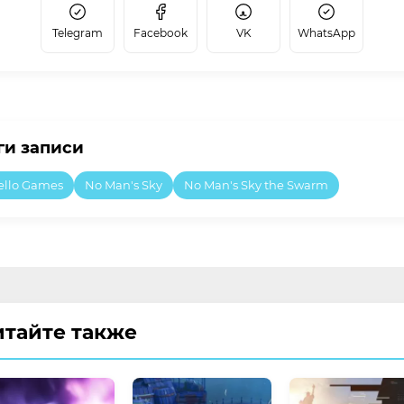
Telegram
Facebook
VK
WhatsApp
ги записи
ello Games
No Man's Sky
No Man's Sky the Swarm
итайте также