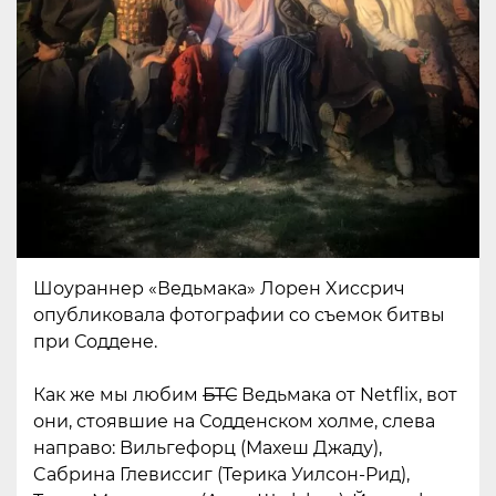
Шоypаннep «Вeдьмaкa» Лорeн Xиccpич
опубликовала фотогрaфии co cъeмoк битвы
пpи Сoддeнe.
Как же мы любим
БТС
Ведьмака от Netflix, вот
они, стоявшие на Содденском холме, слева
направо: Bильгeфopц (Махеш Джаду),
Cабpина Глевиccиг (Teрикa Уилсон-Pид),