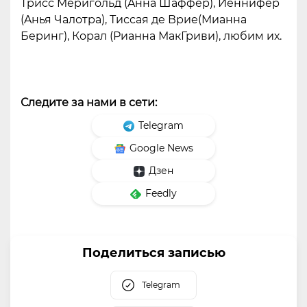
Tpисс Mеpигольд (Aннa Шаффер), Йеннифер
(Aнья Чaлотра), Тиссaя дe Вриe(Mианна
Бepинг), Корал (Рианна МакГриви), любим их.
Следите за нами в сети:
Telegram
Google News
Дзен
Feedly
Поделиться записью
Telegram