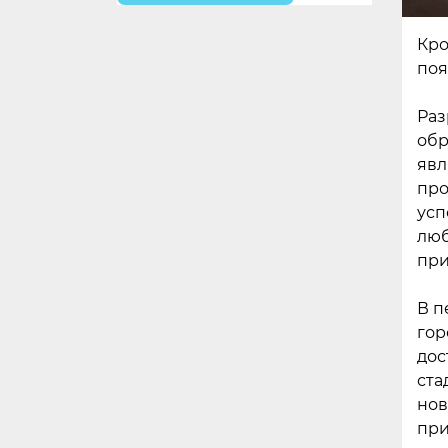
Кро
поя
Раз
обр
явл
про
усп
люб
при
В п
гор
дос
ста
нов
при