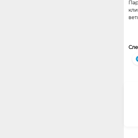
Пар
кли
вет
Сле