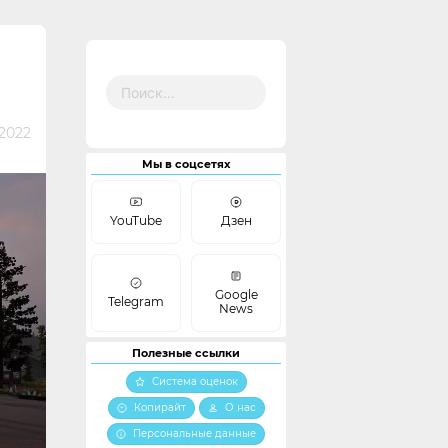
Найти:
2022
Мы в соцсетях
YouTube
Дзен
Google
Telegram
News
Полезные ссылки
Система оценок
Копирайт
О нас
Персональные данные