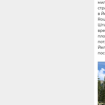
мил
стр
в Й
Rou
Шта
вре
пло
пот
Йел
пос