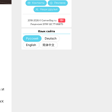
Контакты
Реклама
Наши друзья
18+
2018-2026 © GamerBay.ru
Лицензия ЭЛ№ ФС 77-86875
Язык сайта
Русский
Deutsch
English
简体中文
 и
ых