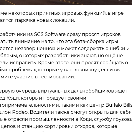
ме некоторых приятных игровых функций, в игре
вятся парочка новых локаций.
работчики из SCS Software сразу просят игроков
атить внимание на то, что эта бета-сборка игры
яется незавершенной и может содержать ошибки и
блемы, о которых разработчики знают, но ещё не
ели исправить. Кроме этого, они просят сообщать о
ых проблемах, которые у вас возникнут, если вы
мите участие в тестировании.
ервую очередь виртуальных дальнобойщиков ждёт
од Коди, который порадует своими
топримечательностями, такими как центр Buffalo Bills
дион Rodeo. Водители также смогут открыть для себя
ые отрасли промышленности в Коди, службу грузов
цепов и станцию ​​сортировки отходов, которые