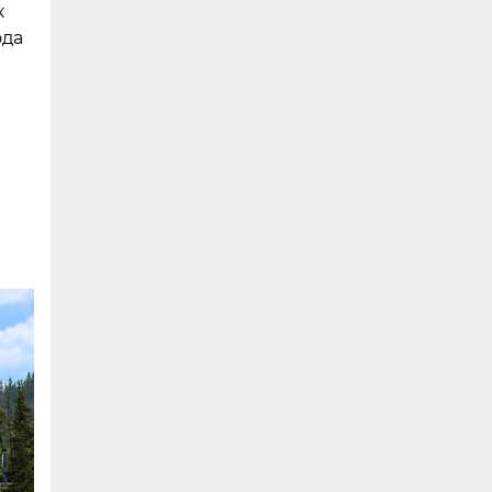
к
ода