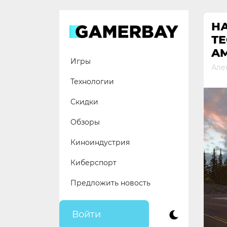
Skip
to
НА
content
ТЕ
AM
Игры
Але
Технологии
Скидки
Обзоры
Киноиндустрия
Киберспорт
Предложить новость
Войти