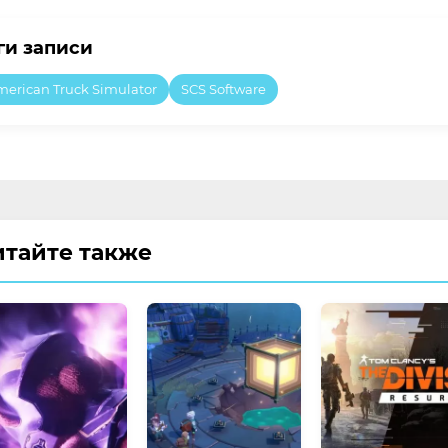
ги записи
merican Truck Simulator
SCS Software
итайте также