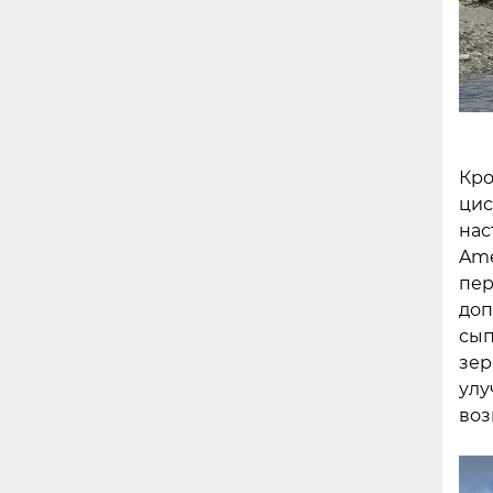
Кро
цис
нас
Ame
пер
доп
сып
зер
улу
воз