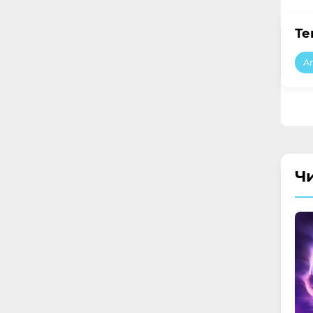
Те
A
Ч