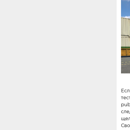
Есл
тес
pub
сле
щел
Сво