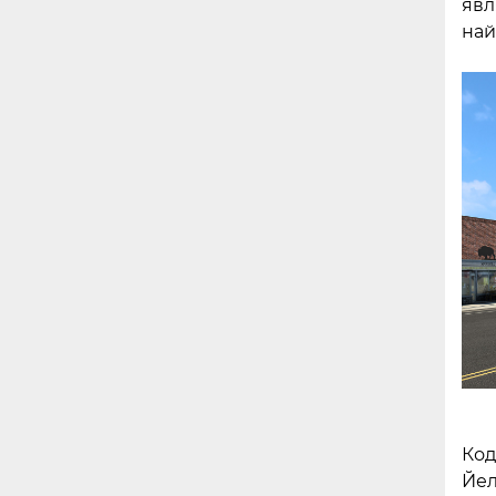
явл
най
Код
Йел