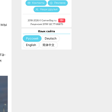
Контакты
Реклама
Наши друзья
18+
2018-2026 © GamerBay.ru
 мы
Лицензия ЭЛ№ ФС 77-86875
Язык сайта
Русский
Deutsch
English
简体中文
та-
и