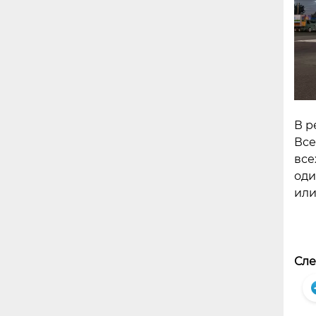
В р
Все
все
оди
или
Сле