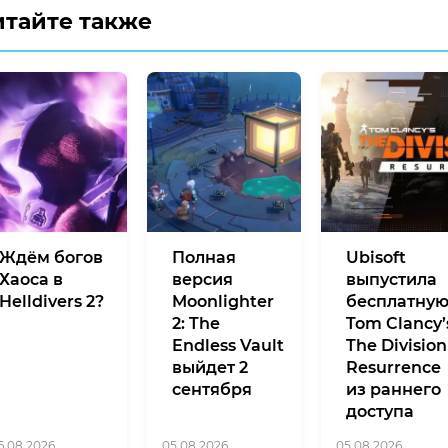
итайте также
Ждём богов
Полная
Ubisoft
Хаоса в
версия
выпустила
Helldivers 2?
Moonlighter
бесплатну
2: The
Tom Clancy’
Endless Vault
The Division
выйдет 2
Resurrence
сентября
из раннего
доступа
6.08.2026
05.08.2026
05.08.2026