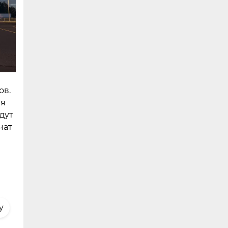
ов.
ля
дут
чат
y