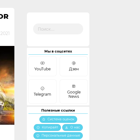
OR
Найти:
 2021
Мы в соцсетях
YouTube
Дзен
Google
Telegram
News
Полезные ссылки
Система оценок
Копирайт
О нас
Персональные данные