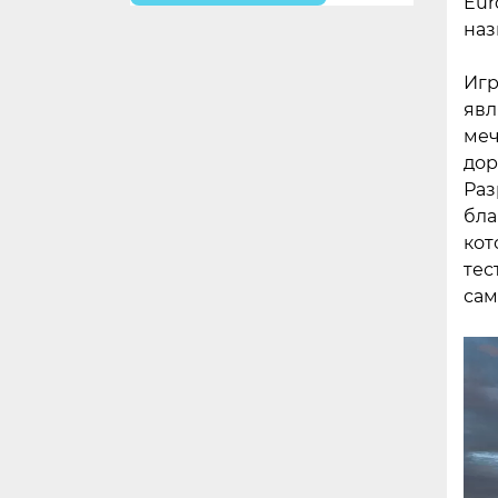
Eur
наз
Игр
явл
меч
дор
Раз
бла
кот
тес
сам