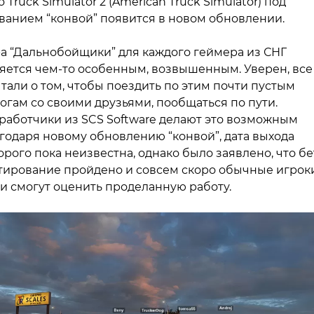
o Truck Simulator 2 (American Truck Simulator) под
ванием “конвой” появится в новом обновлении.
а “Дальнобойщики” для каждого геймера из СНГ
яется чем-то особенным, возвышенным. Уверен, все
тали о том, чтобы поездить по этим почти пустым
огам со своими друзьями, пообщаться по пути.
работчики из SCS Software делают это возможным
годаря новому обновлению “конвой”, дата выхода
орого пока неизвестна, однако было заявлено, что бе
тирование пройдено и совсем скоро обычные игрок
и смогут оценить проделанную работу.