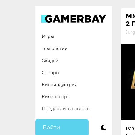
Skip
to
МУ
content
2
Jur
Игры
Технологии
Скидки
Обзоры
Киноиндустрия
Киберспорт
Предложить новость
Войти
Раз