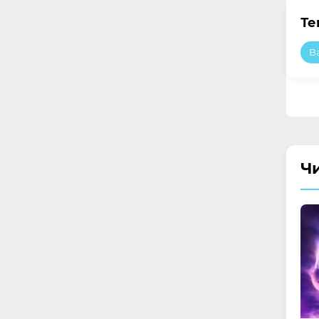
Те
B
Ч