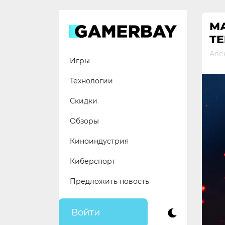
Skip
to
М
content
TE
Але
Игры
Технологии
Скидки
Обзоры
Киноиндустрия
Киберспорт
Предложить новость
Войти