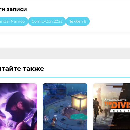
ги записи
andai Namco
Comic-Con 2023
Tekken 8
итайте также