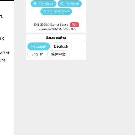
Контакты
Реклама
Наши друзья
д.
18+
2018-2026 © GamerBay.ru
Лицензия ЭЛ№ ФС 77-86875
ах
Язык сайта
Русский
Deutsch
шизы
English
简体中文
ем.