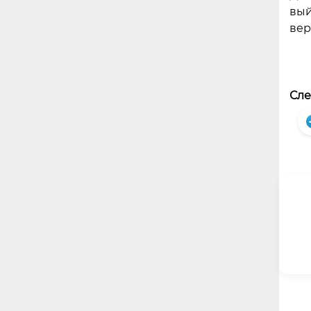
вый
вер
Сле