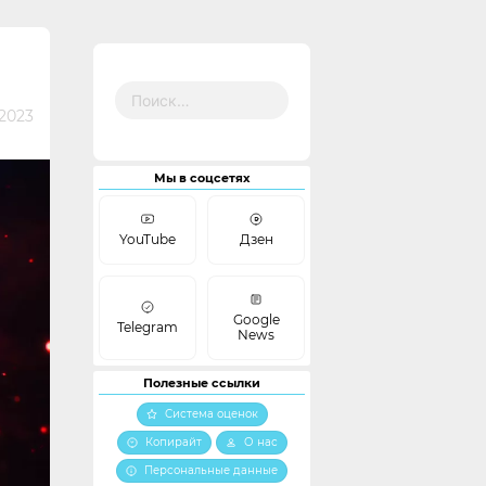
Найти:
2023
Мы в соцсетях
YouTube
Дзен
Google
Telegram
News
Полезные ссылки
Система оценок
Копирайт
О нас
Персональные данные