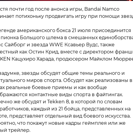
стя почти год после анонса игры, Bandai Namco
инает потихоньку продвигать игру при помощи звез
егенде американского бокса 21 июля присоединится
пионка Большого шлема в смешанных единоборств
с Сайборг и звезда WWE Ксавьер Вудс, также
естный как Остин Крид, вместе с директором фран
KEN Кацухиро Харада, продюсером Майклом Мюрре
задумке, звезды обсудят общие темы реального и
туального миров спорта. Обсудят как реализованы в
ах реальные боевые приемы и как вообще
бражаются контактные виды спорта в файтингах.
ечно же обсудят и Tekken 8, в которой по словам
работчиков, каждый из 21 бойца, представленных на
рте, представляет отдельный вид боевого искусства.
оятно, что покажут новые кадры геймплея или же
ый трейлер.