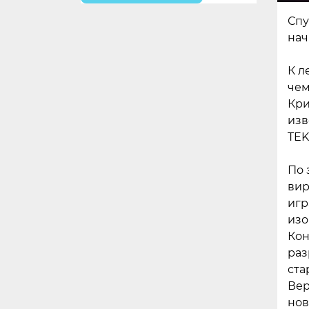
Спу
нач
К л
чем
Кри
изв
TEK
По 
вир
игр
изо
Кон
раз
ста
Вер
нов