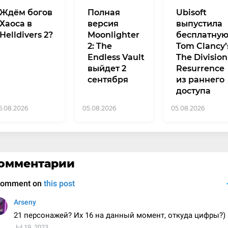
Ждём богов
Полная
Ubisoft
Хаоса в
версия
выпустила
Helldivers 2?
Moonlighter
бесплатну
2: The
Tom Clancy’
Endless Vault
The Division
выйдет 2
Resurrence
сентября
из раннего
доступа
6.08.2026
05.08.2026
05.08.2026
омментарии