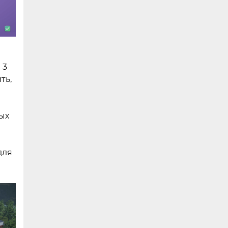
 3
ть,
ых
для