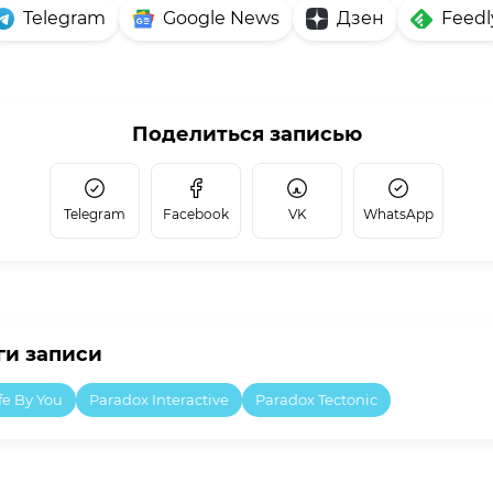
Telegram
Google News
Дзен
Feedl
Поделиться записью
Telegram
Facebook
VK
WhatsApp
ги записи
fe By You
​​Paradox Interactive
Paradox Tectonic