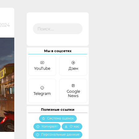
Найти:
2024
Мы в соцсетях
YouTube
Дзен
Google
Telegram
News
Полезные ссылки
Система оценок
Копирайт
О нас
Персональные данные