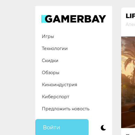
Skip
to
LI
content
Але
Игры
Технологии
Скидки
Обзоры
Киноиндустрия
Киберспорт
Предложить новость
Войти