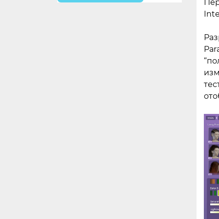
Пер
Int
Раз
Par
“по
изм
тес
ото