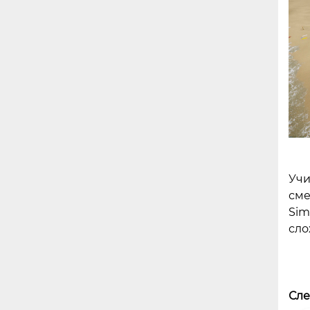
Учи
сме
Sim
сло
Сле