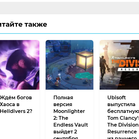
итайте также
Ждём богов
Полная
Ubisoft
Хаоса в
версия
выпустила
Helldivers 2?
Moonlighter
бесплатну
2: The
Tom Clancy’
Endless Vault
The Division
выйдет 2
Resurrence
сентября
из раннего