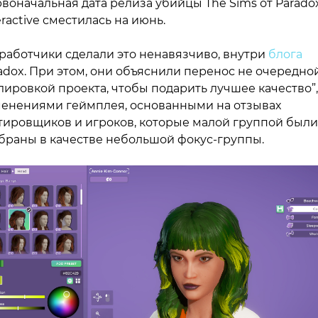
воначальная дата релиза убийцы The Sims от Parado
eractive сместилась на июнь.
работчики сделали это ненавязчиво, внутри
блога
adox. При этом, они объяснили перенос не очередно
лировкой проекта, чтобы подарить лучшее качество”,
енениями геймплея, основанными на отзывах
тировщиков и игроков, которые малой группой были
браны в качестве небольшой фокус-группы.