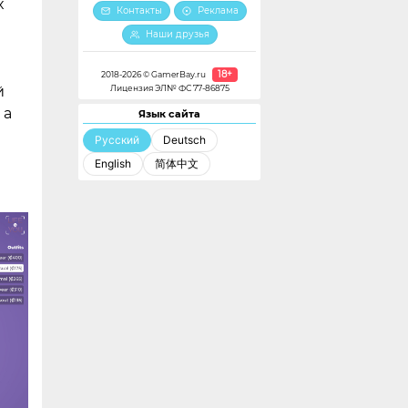
x
Контакты
Реклама
Наши друзья
18+
2018-2026 © GamerBay.ru
Лицензия ЭЛ№ ФС 77-86875
й
 а
Язык сайта
Русский
Deutsch
English
简体中文