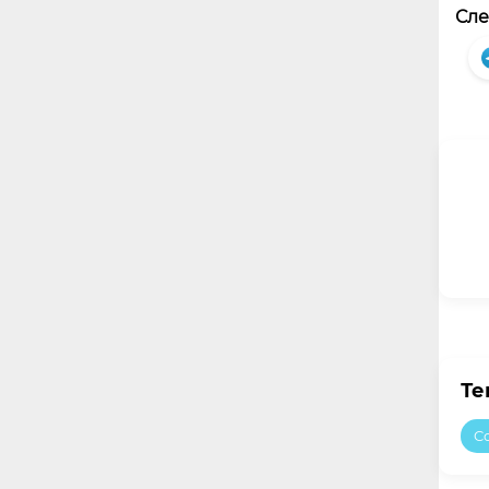
Сле
Те
C