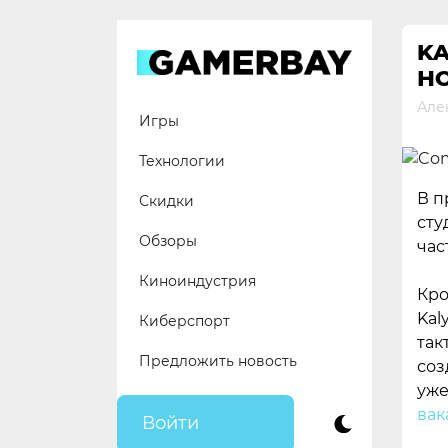
Skip
to
KA
content
Н
Але
Игры
Технологии
В п
Скидки
сту
Обзоры
час
Киноиндустрия
Кро
Kal
Киберспорт
так
Предложить новость
соз
уже
вак
Войти