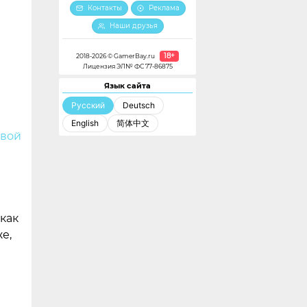
Контакты
Реклама
Наши друзья
18+
2018-2026 © GamerBay.ru
Лицензия ЭЛ№ ФС 77-86875
Язык сайта
Русский
Deutsch
English
简体中文
вой
как
же,