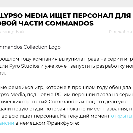
LYPSO MEDIA ИЩЕТ ПЕРСОНАЛ ДЛЯ
ОВОЙ ЧАСТИ COMMANDOS
ксандр Бэй
12 декабря
рошлом году компания выкупила права на серии игр
дии Pyro Studios и уже хочет запустить разработку н
ти.
ме ремейков игр, которые в прошлом году обещала
ypso Media, под новые PC, им перешли права на сери
тических стратегий Commandos и под это дело уже
дали новую студи, которая пока не имеет названия, н
 во всю ищет персонал. На текущий момент
открыты
ансий
в немецком Франкфурте: