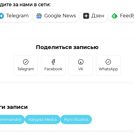
дите за нами в сети:
Telegram
Google News
Дзен
Feedl
Поделиться записью
Telegram
Facebook
VK
WhatsApp
ги записи
ommandos
Kalypso Media
Pyro Studios