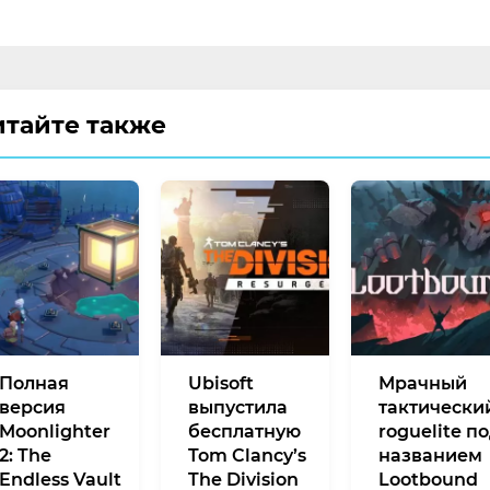
итайте также
Полная
Ubisoft
Мрачный
версия
выпустила
тактически
Moonlighter
бесплатную
roguelite п
2: The
Tom Clancy’s
названием
Endless Vault
The Division
Lootbound