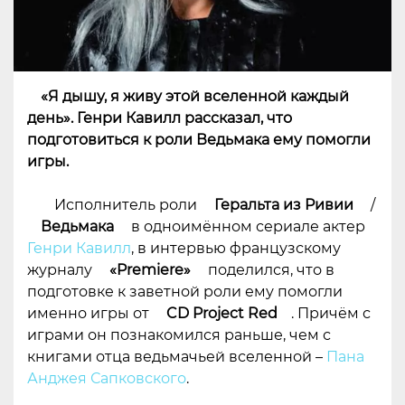
«Я дышу, я живу этой вселенной каждый
день». Генри Кавилл рассказал, что
подготовиться к роли Ведьмака ему помогли
игры.
Исполнитель роли
Геральта из Ривии
/
Ведьмака
в одноимённом сериале актер
Генри Кавилл
, в интервью французскому
журналу
«Premiere»
поделился, что в
подготовке к заветной роли ему помогли
именно игры от
CD Project Red
. Причём с
играми он познакомился раньше, чем с
книгами отца ведьмачьей вселенной –
Пана
Анджея Сапковского
.