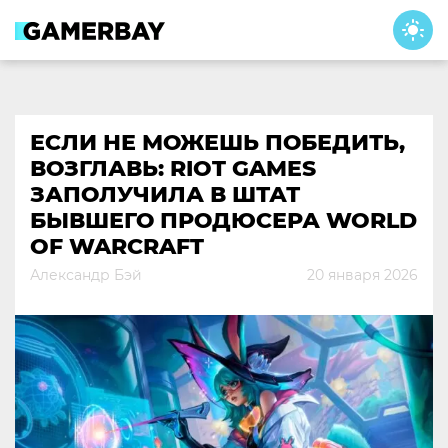
Skip
to
content
ЕСЛИ НЕ МОЖЕШЬ ПОБЕДИТЬ,
ВОЗГЛАВЬ: RIOT GAMES
ЗАПОЛУЧИЛА В ШТАТ
БЫВШЕГО ПРОДЮСЕРА WORLD
OF WARCRAFT
Александр Бэй
20 января 2026