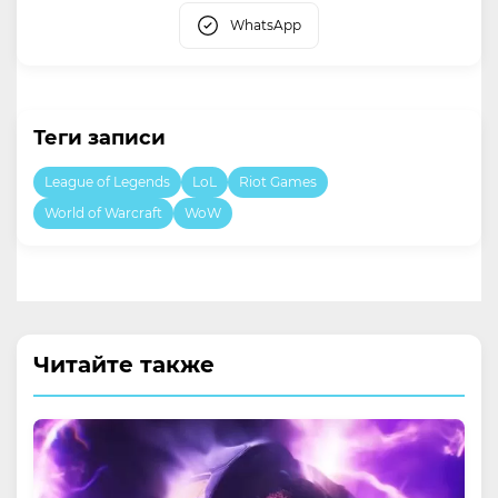
WhatsApp
Теги записи
League of Legends
LoL
Riot Games
World of Warcraft
WoW
Читайте также