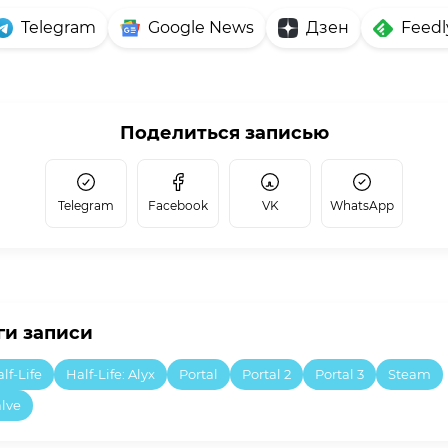
Telegram
Google News
Дзен
Feedl
Поделиться записью
Telegram
Facebook
VK
WhatsApp
ги записи
lf-Life
Half-Life: Alyx
Portal
Portal 2
Portal 3
Steam
lve