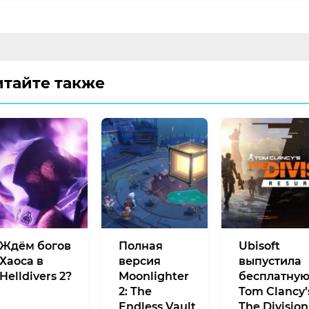
итайте также
Ждём богов
Полная
Ubisoft
Хаоса в
версия
выпустила
Helldivers 2?
Moonlighter
бесплатну
2: The
Tom Clancy’
Endless Vault
The Division