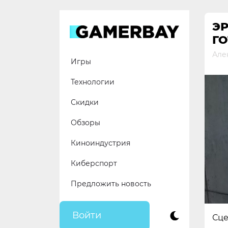
Skip
to
ЭР
content
ГО
Але
Игры
Технологии
Скидки
Обзоры
Киноиндустрия
Киберспорт
Предложить новость
Войти
Сце