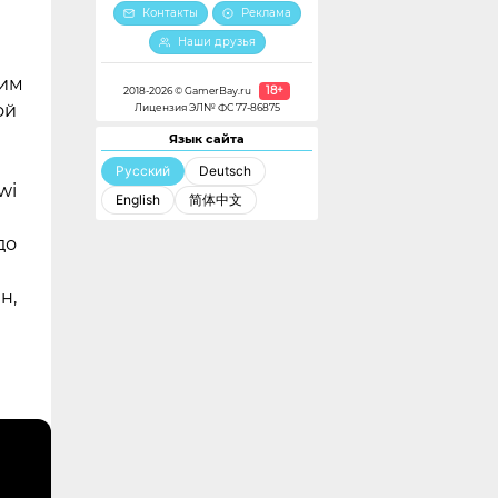
Контакты
Реклама
Наши друзья
тим
18+
2018-2026 © GamerBay.ru
ой
Лицензия ЭЛ№ ФС 77-86875
Язык сайта
Русский
Deutsch
wi
English
简体中文
до
н,