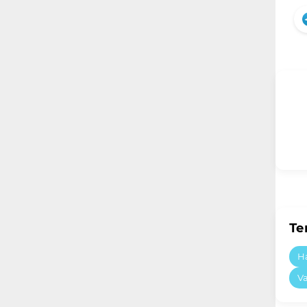
Те
Ha
Va