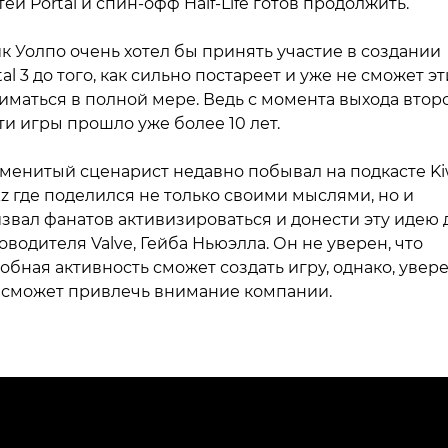
тей Portal и спин-офф Half-Life готов продолжить.
к Уолпо очень хотел бы принять участие в создании
tal 3 до того, как сильно постареет и уже не сможет э
иматься в полной мере. Ведь с момента выхода втор
ти игры прошло уже более 10 лет.
менитый сценарист недавно побывал на подкасте Ki
kz где поделился не только своими мыслями, но и
звал фанатов активизироваться и донести эту идею 
оводителя Valve, Гейба Ньюэлла. Он не уверен, что
обная активность сможет создать игру, однако, увере
 сможет привлечь внимание компании.