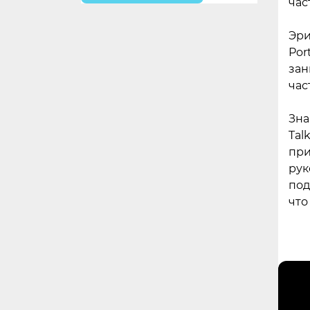
час
Эри
Por
зан
час
Зна
Tal
при
рук
под
что