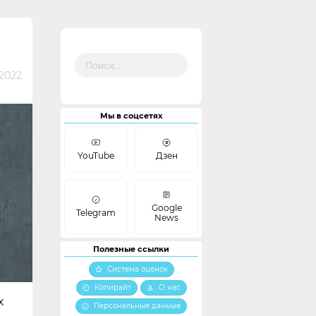
Найти:
 2022
Мы в соцсетях
YouTube
Дзен
Google
Telegram
News
Полезные ссылки
Система оценок
Копирайт
О нас
х
Персональные данные