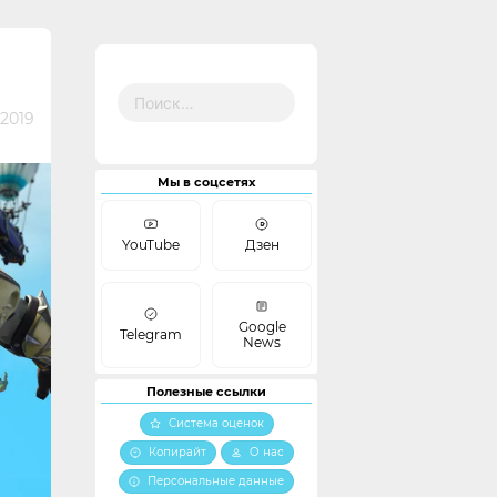
Найти:
 2019
Мы в соцсетях
YouTube
Дзен
Google
Telegram
News
Полезные ссылки
Система оценок
Копирайт
О нас
Персональные данные