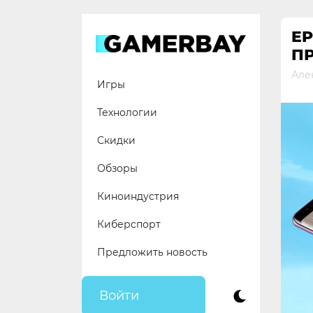
Skip
to
EP
content
П
Але
Игры
Технологии
Скидки
Обзоры
Киноиндустрия
Киберспорт
Предложить новость
Войти