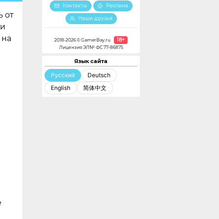
Контакты
Реклама
ь от
Наши друзья
ии
 на
18+
2018-2026 © GamerBay.ru
Лицензия ЭЛ№ ФС 77-86875
Язык сайта
Русский
Deutsch
English
简体中文
ы
е