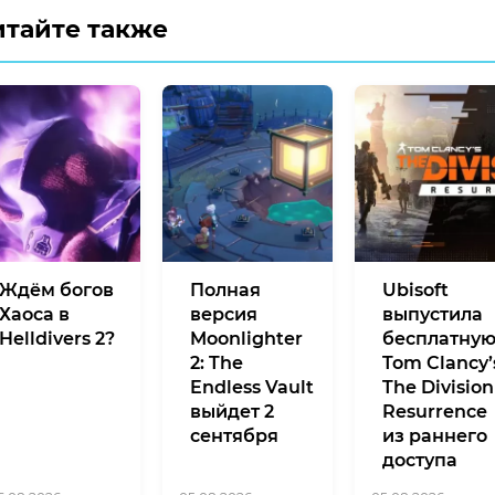
итайте также
Ждём богов
Полная
Ubisoft
Хаоса в
версия
выпустила
Helldivers 2?
Moonlighter
бесплатну
2: The
Tom Clancy’
Endless Vault
The Division
выйдет 2
Resurrence
сентября
из раннего
доступа