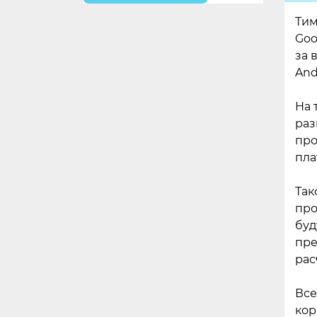
Тим
Goo
за 
And
На 
раз
про
пла
Так
про
буд
пре
рас
Все
кор