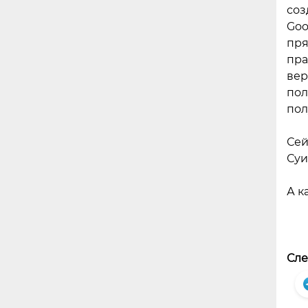
соз
Goo
пря
пра
вер
пол
пол
Сей
Суи
А к
Сле