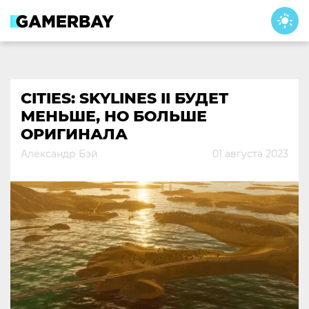
Skip
to
content
CITIES: SKYLINES II БУДЕТ
МЕНЬШЕ, НО БОЛЬШЕ
ОРИГИНАЛА
Александр Бэй
01 августа 2023