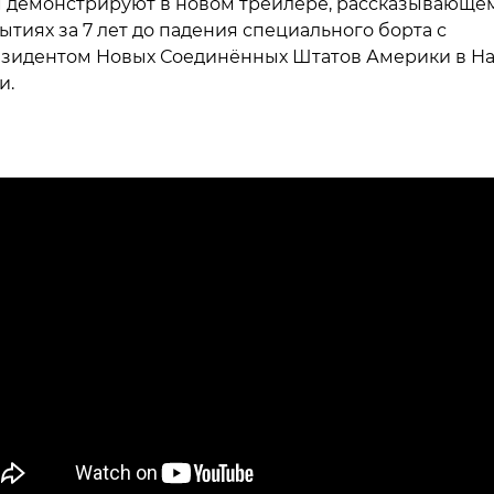
 демонстрируют в новом трейлере, рассказывающе
ытиях за 7 лет до падения специального борта с
зидентом Новых Соединённых Штатов Америки в На
и.