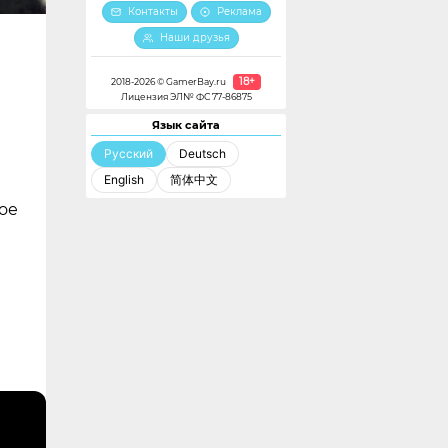
Контакты
Реклама
Наши друзья
18+
2018-2026 © GamerBay.ru
Лицензия ЭЛ№ ФС 77-86875
Язык сайта
Русский
Deutsch
English
简体中文
ое