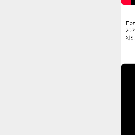
Пол
207
X|S,