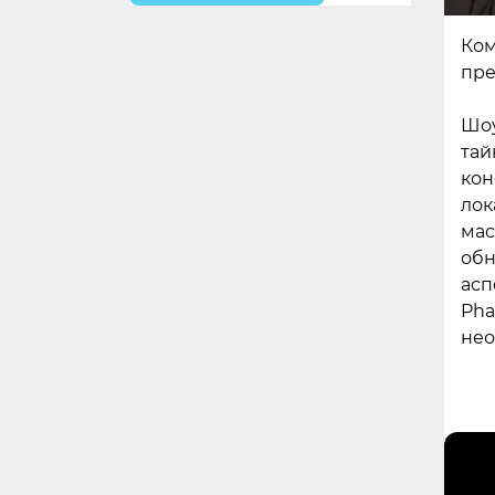
Ком
пре
Шоу
тай
кон
лок
мас
обн
асп
Pha
нео