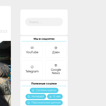
Найти:
 2023
Мы в соцсетях
YouTube
Дзен
Google
Telegram
News
Полезные ссылки
Система оценок
Копирайт
О нас
Персональные данные