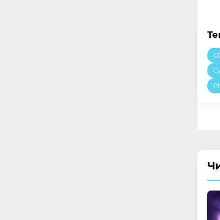
Те
C
C
P
Ч