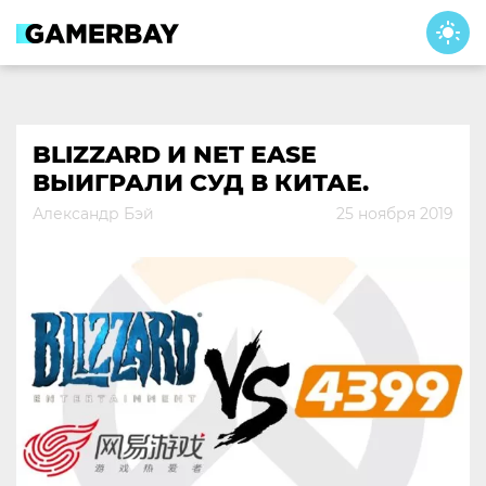
Skip
to
content
BLIZZARD И NET EASE
ВЫИГРАЛИ СУД В КИТАЕ.
Александр Бэй
25 ноября 2019