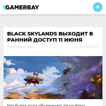
Skip
to
content
BLACK SKYLANDS ВЫХОДИТ В
РАННИЙ ДОСТУП 11 ИЮНЯ
Александр Бэй
26 мая 2021
Что будет, если объединить атмосферу