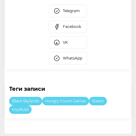
Telegram
Facebook
VK
WhatsApp
Теги записи
Black Skylands
Hungry Couch Games
Steam
tinyBuild