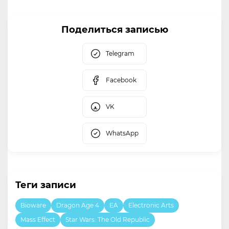
Поделиться записью
Telegram
Facebook
VK
WhatsApp
Теги записи
Bioware
Dragon Age 4
EA
Electronic Arts
Mass Effect
Star Wars: The Old Republic