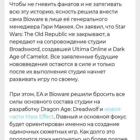
Чтобы не гневить фанатов и не затягивать
всю эту историю, ясность решила внести
сама Bioware в лице её генерального
менеджера Гэри Маккея. Он заявил, что Star
Wars: The Old Republic не закрывают, а
передают на сопровождение студии
Broadsword, создавшей Ultima Online и Dark
Age of Camelot. Все заявленные будущие
нововведения остаются в силе и только
после их выполнения студия начнет
развивать игру по своему.
При этом, EA и Bioware решили бросить все
силы основного состава студии на
разработку Dragon Age: Dreadwolf и
новой
части Mass Effect
. Главный и основной фокус
будет ориентирован именно на создание
одиночных сюжетных игр. Как долго это
продлится пока непонятно, но более похоже