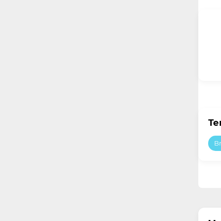
Те
Br