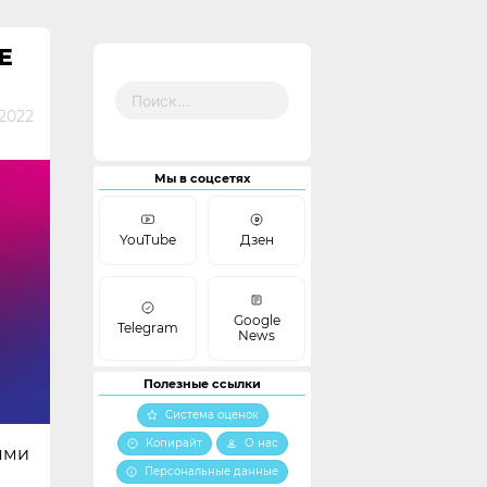
E
Найти:
2022
Мы в соцсетях
YouTube
Дзен
Google
Telegram
News
Полезные ссылки
Система оценок
Копирайт
О нас
ями
Персональные данные