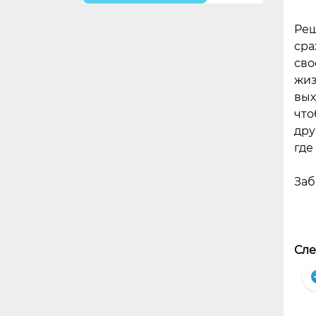
Реш
сра
сво
жиз
вых
что
дру
где
Заб
Сле