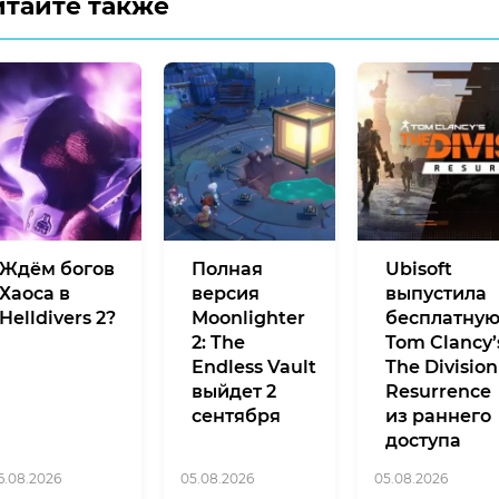
итайте также
Ждём богов
Полная
Ubisoft
Хаоса в
версия
выпустила
Helldivers 2?
Moonlighter
бесплатну
2: The
Tom Clancy’
Endless Vault
The Division
выйдет 2
Resurrence
сентября
из раннего
доступа
6.08.2026
05.08.2026
05.08.2026