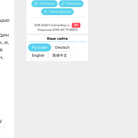
Контакты
Реклама
Наши друзья
ощью
18+
2018-2026 © GamerBay.ru
Лицензия ЭЛ№ ФС 77-86875
один
Язык сайта
, и,
Русский
Deutsch
я
English
简体中文
н,
y