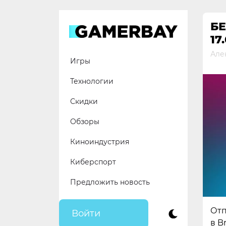
Skip
to
БЕ
content
17
Але
Игры
Технологии
Скидки
Обзоры
Киноиндустрия
Киберспорт
Предложить новость
Отп
Войти
в Br