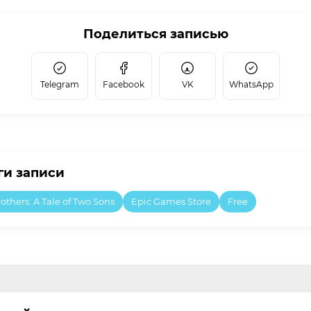
Поделиться записью
Telegram
Facebook
VK
WhatsApp
ги записи
others: A Tale of Two Sons
Epic Games Store
Free