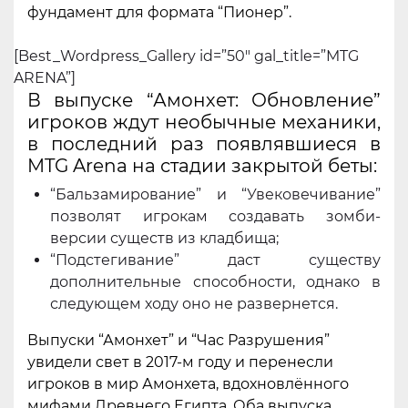
фундамент для формата “Пионер”.
[Best_Wordpress_Gallery id=”50″ gal_title=”MTG
ARENA”]
В выпуске “Амонхет: Обновление”
игроков ждут необычные механики,
в последний раз появлявшиеся в
MTG Arena на стадии закрытой беты:
“Бальзамирование” и “Увековечивание”
позволят игрокам создавать зомби-
версии существ из кладбища;
“Подстегивание” даст существу
дополнительные способности, однако в
следующем ходу оно не развернется.
Выпуски “Амонхет” и “Час Разрушения”
увидели свет в 2017-м году и перенесли
игроков в мир Амонхета, вдохновлённого
мифами Древнего Египта. Оба выпуска