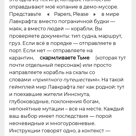
оправдывают моё копание в демо-мусоре.
Представьте
«
Papers, Please
»
в мире
Лавкрафта: вместо пограничной будки —
маяк, а вместо людей — корабли. Вы
проверяете документы: тип судна, маршрут,
груз. Если всё в порядке — отправляете в
порт. Если нет — отправляете на
карантин,
скармливаете Тьме
(которая тут
почти отдельный персонаж) или просто
направляете корабль на скалы со
словами
«приятного путешествия»
. На такой
геймплей мир Лавкрафта лег как родной: тут
и поехавшие жители Иннсмута,
глубоководные, поклонения богам,
непонятные мутации – все на месте. Каждый
ваш выбор имеет последствия — порой
неочевидные и многоуровневые.
Инструкции говорят одно, а контекст —