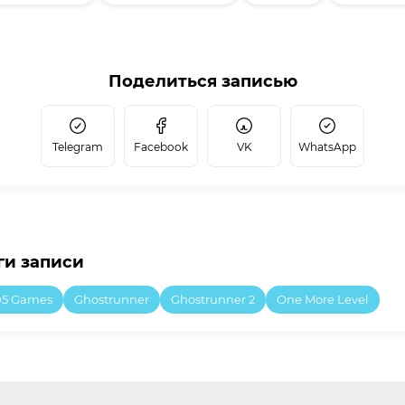
Поделиться записью
Telegram
Facebook
VK
WhatsApp
ги записи
05 Games
Ghostrunner
Ghostrunner 2
One More Level