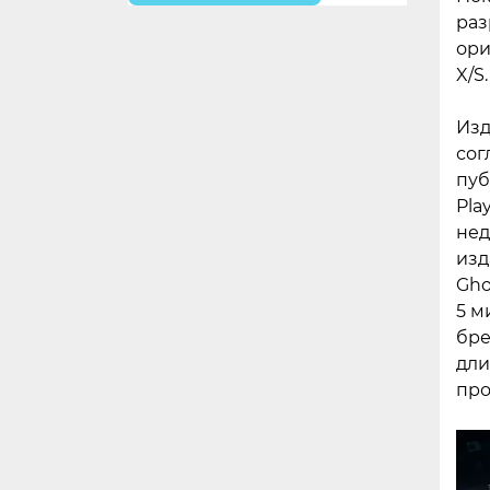
раз
ори
X/S.
Изд
сог
пуб
Pla
нед
изд
Gho
5 м
бре
дли
про