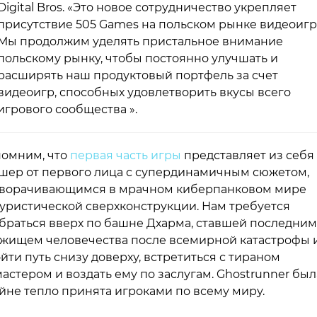
Digital Bros. «Это новое сотрудничество укрепляет
присутствие 505 Games на польском рынке видеоигр
Мы продолжим уделять пристальное внимание
польскому рынку, чтобы постоянно улучшать и
расширять наш продуктовый портфель за счет
видеоигр, способных удовлетворить вкусы всего
игрового сообщества ».
омним, что
первая часть игры
представляет из себя
шер от первого лица с супердинамичным сюжетом,
ворачивающимся в мрачном киберпанковом мире
уристической сверхконструкции. Нам требуется
браться вверх по башне Дхарма, ставшей последним
жищем человечества после всемирной катастрофы 
йти путь снизу доверху, встретиться с тираном
астером и воздать ему по заслугам. Ghostrunner был
йне тепло принята игроками по всему миру.