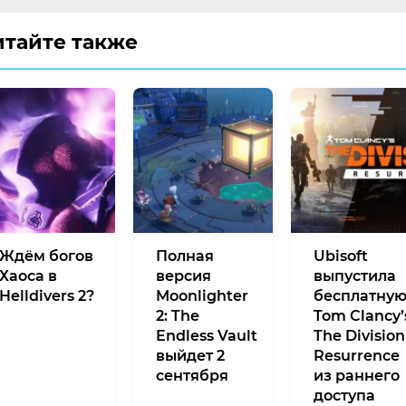
итайте также
Ждём богов
Полная
Ubisoft
Хаоса в
версия
выпустила
Helldivers 2?
Moonlighter
бесплатну
2: The
Tom Clancy’
Endless Vault
The Division
выйдет 2
Resurrence
сентября
из раннего
доступа