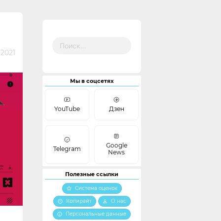
Найти:
 2021
Мы в соцсетях
YouTube
Дзен
Google
Telegram
News
Полезные ссылки
Система оценок
Копирайт
О нас
Персональные данные