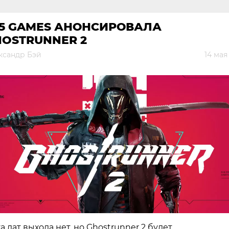
05 GAMES АНОНСИРОВАЛА
OSTRUNNER 2
ксандр Бэй
14 мая
а дат выхода нет, но Ghostrunner 2 будет