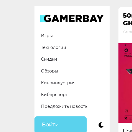
Skip
to
5
content
GH
Але
Игры
Технологии
Скидки
Обзоры
Киноиндустрия
Киберспорт
Предложить новость
Войти
Пок