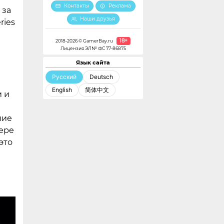
Контакты
Реклама
 за
Наши друзья
ries
18+
2018-2026 © GamerBay.ru
Лицензия ЭЛ№ ФС 77-86875
Язык сайта
Русский
Deutsch
English
简体中文
и и
ние
ере
это