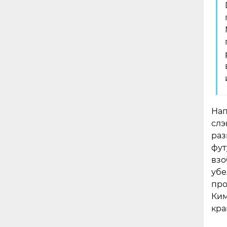
Нап
слэ
раз
фут
взо
убе
про
Ким
кра