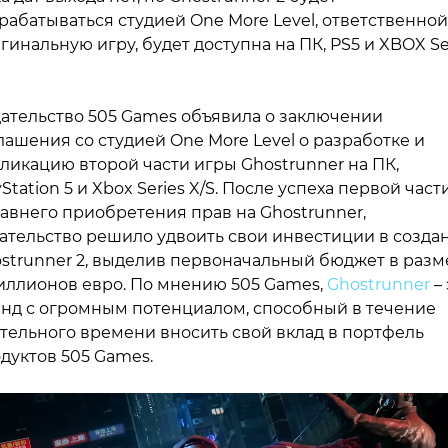
рабатываться студией One More Level, ответственной
гинальную игру, будет доступна на ПК, PS5 и XBOX Se
ательство 505 Games объявила о заключении
лашения со студией One More Level о разработке и
ликацию второй части игры Ghostrunner на ПК,
yStation 5 и Xbox Series X/S. После успеха первой част
авнего приобретения прав на Ghostrunner,
ательство решило удвоить свои инвестиции в созда
strunner 2, выделив первоначальный бюджет в разм
иллионов евро. По мнению 505 Games,
Ghostrunner
– 
нд с огромным потенциалом, способный в течение
тельного времени вносить свой вклад в портфель
дуктов 505 Games.