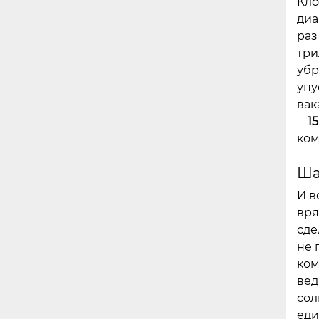
Кло
диа
раз
три
убр
упу
вак
1
ком
Ша
И в
вря
сде
не 
ком
вед
сол
еди