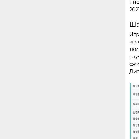
инф
202
Ша
Игр
аге
там
слу
сжи
Диа