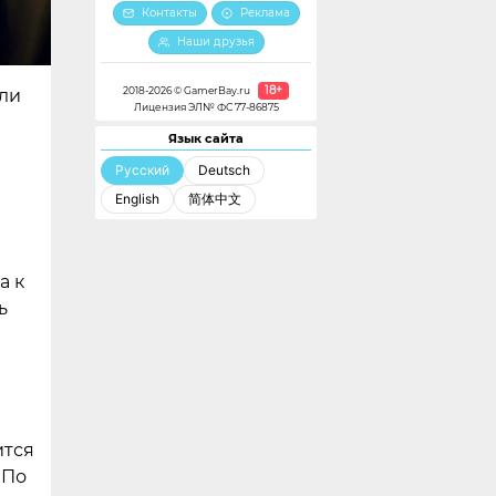
Контакты
Реклама
Наши друзья
18+
2018-2026 © GamerBay.ru
или
Лицензия ЭЛ№ ФС 77-86875
Язык сайта
Русский
Deutsch
English
简体中文
а к
ь
ится
 По