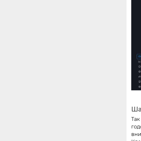
Ша
Так
год
вни