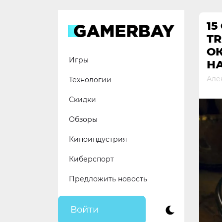
Skip
to
15
content
TR
ОК
Игры
Н
Але
Технологии
Скидки
Обзоры
Киноиндустрия
Киберспорт
Предложить новость
Войти