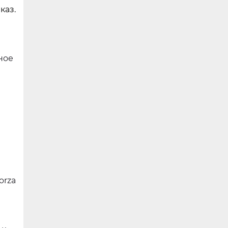
каз.
ное
orza