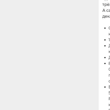
трё
А с
дек