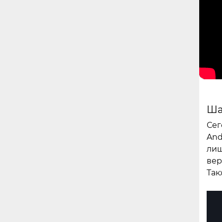
Ша
Сег
And
лиш
вер
Так