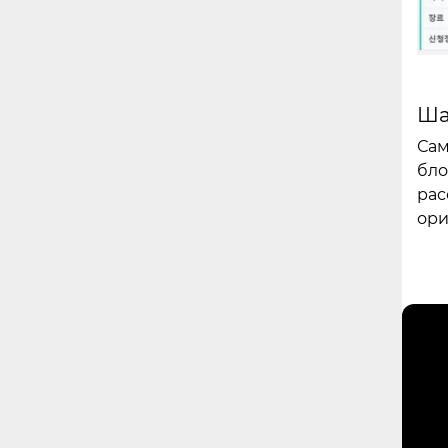
Ша
Сам
бло
рас
ори