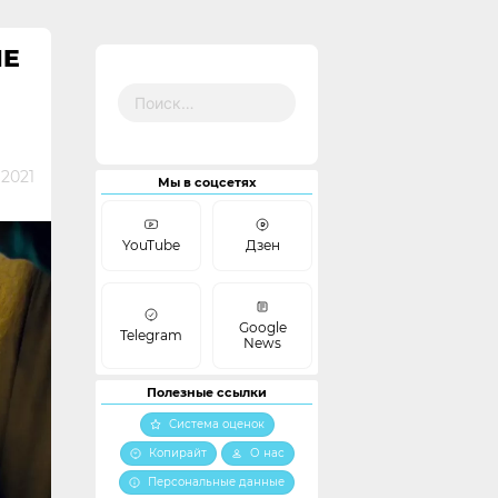
HE
Найти:
 2021
Мы в соцсетях
YouTube
Дзен
Google
Telegram
News
Полезные ссылки
Система оценок
Копирайт
О нас
Персональные данные