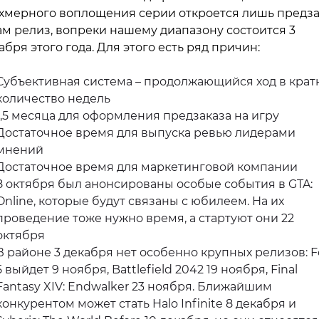
хмерного воплощения серии откроется лишь предза
ам релиз, вопреки нашему диапазону состоится 3
абря этого года. Для этого есть ряд причин:
Субъективная система – продолжающийся ход в крат
количество недель
1,5 месяца для оформления предзаказа на игру
Достаточное время для выпуска ревью лидерами
мнений
Достаточное время для маркетинговой компании
8 октября был анонсированы особые события в GTA:
Online, которые будут связаны с юбилеем. На их
проведение тоже нужно время, а стартуют они 22
октября
В районе 3 декабря нет особенно крупных релизов: F
5 выйдет 9 ноября, Battlefield 2042 19 ноября, Final
Fantasy XIV: Endwalker 23 ноября. Ближайшим
конкурентом может стать Halo Infinite 8 декабря и