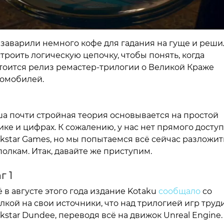
заварили немного кофе для гадания на гуще и реш
троить логическую цепочку, чтобы понять, когда
тоится релиз ремастер-трилогии о Великой Краже
омобилей.
а почти стройная теория основывается на простой
ике и цифрах. К сожалению, у нас нет прямого доступ
kstar Games, но мы попытаемся всё сейчас разложит
полкам. Итак, давайте же приступим.
г 1
 в августе этого года издание Kotaku
сообщало
со
лкой на свои источники, что над трилогией игр труд
kstar Dundee, переводя всё на движок Unreal Engine.