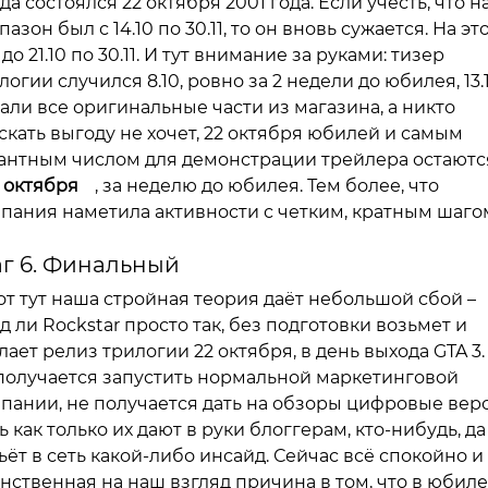
да состоялся 22 октября 2001 года. Если учесть, что 
пазон был с 14.10 по 30.11, то он вновь сужается. На эт
 до 21.10 по 30.11. И тут внимание за руками: тизер
логии случился 8.10, ровно за 2 недели до юбилея, 13.
али все оригинальные части из магазина, а никто
скать выгоду не хочет, 22 октября юбилей и самым
антным числом для демонстрации трейлера остаютс
5 октября
, за неделю до юбилея. Тем более, что
пания наметила активности с четким, кратным шаго
г 6. Финальный
от тут наша стройная теория даёт небольшой сбой –
д ли Rockstar просто так, без подготовки возьмет и
лает релиз трилогии 22 октября, в день выхода GTA 3.
получается запустить нормальной маркетинговой
пании, не получается дать на обзоры цифровые вер
ь как только их дают в руки блоггерам, кто-нибудь, да
ьёт в сеть какой-либо инсайд. Сейчас всё спокойно и
нственная на наш взгляд причина в том, что в юбил