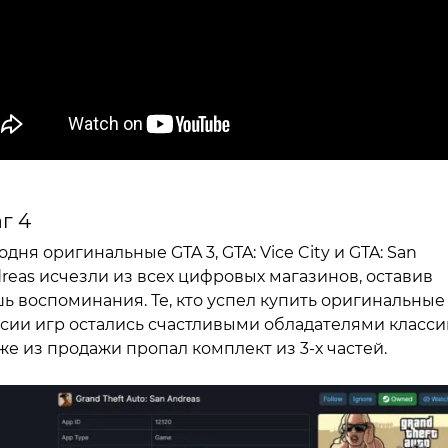
г 4
одня оригинальные GTA 3, GTA: Vice City и GTA: San
reas исчезли из всех цифровых магазинов, оставив
ь воспоминания. Те, кто успел купить оригинальные
сии игр остались счастливыми обладателями класси
же из продажи пропал комплект из 3-х частей.