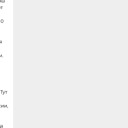
наш
от
10
я
м.
 Тут
сии,
ей