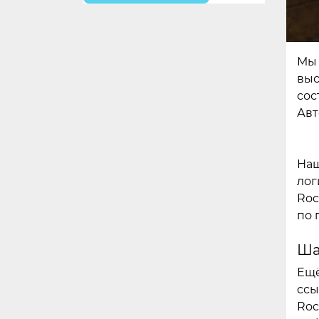
Мы 
выс
сос
Авт
Наш
лог
Roc
по 
Ша
Ещё
ссы
Roc