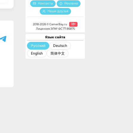
Контакты
Реклама
Наши друзья
18+
2018-2026 © GamerBay.ru
Лицензия ЭЛ№ ФС 77-86875
Язык сайта
Русский
Deutsch
English
简体中文