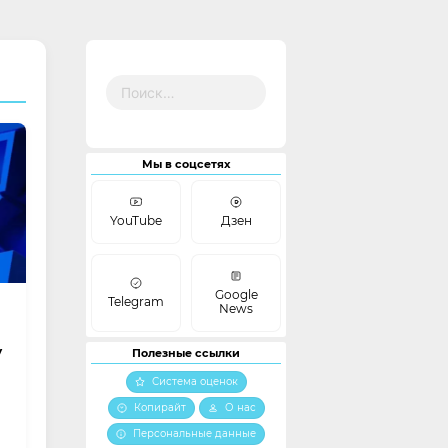
Найти:
Мы в соцсетях
YouTube
Дзен
Google
Telegram
News
y
Полезные ссылки
Система оценок
Копирайт
О нас
Персональные данные