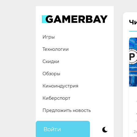
Skip
to
content
Ч
Игры
Технологии
Скидки
Обзоры
Киноиндустрия
Киберспорт
Предложить новость
Войти
2