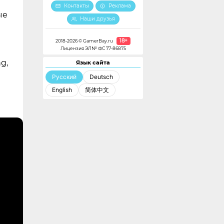
Контакты
Реклама
ые
Наши друзья
18+
2018-2026 © GamerBay.ru
Лицензия ЭЛ№ ФС 77-86875
g,
Язык сайта
Русский
Deutsch
English
简体中文