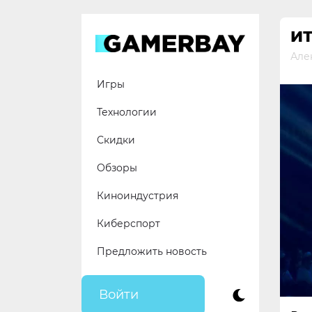
Skip
to
ИТ
content
Але
Игры
Технологии
Скидки
Обзоры
Киноиндустрия
Киберспорт
Предложить новость
Войти