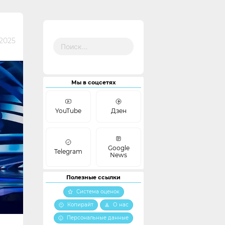
Найти:
 2025
Мы в соцсетях
YouTube
Дзен
Google
Telegram
News
Полезные ссылки
Система оценок
Копирайт
О нас
Персональные данные