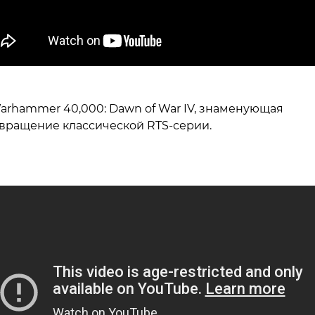
arhammer 40,000: Dawn of War IV, знаменующая
вращение классической RTS-серии.