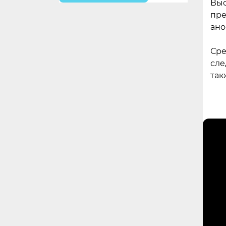
Выс
пре
ано
Сре
сле
так