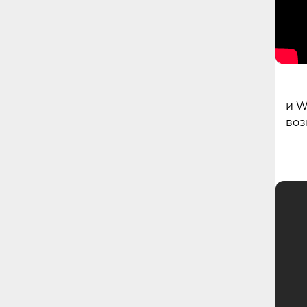
и W
воз