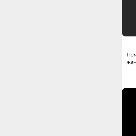
Пом
жан