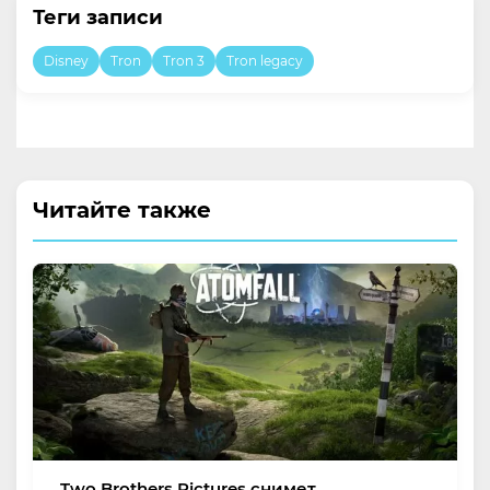
Теги записи
Disney
Tron
Tron 3
Tron legacy
Читайте также
Two Brothers Pictures снимет