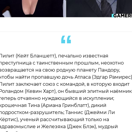
Лилит (Кейт Бланшетт), печально известная
преступница с таинственным прошлым, неохотно
возвращается на свою родную планету Пандору,
чтобы найти пропавшую дочь Атласа (Эдгар Рамирес)
Лилит заключает союз с командой, в которую входит
Роландом (Кевин Харт), он бывший элитный наёмник
теперь отчаянно нуждающийся в искуплении;
крошечная Тина (Ариана Гринблатт), дикий
подростком-разрушитель; Таннис (Джейми Ли
Кёртис), ученый рассчитывающий только на
здравомыслие и Железяка (Джек Блэк), мудрый