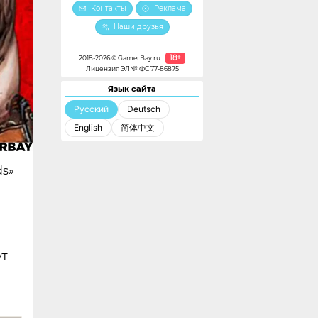
Контакты
Реклама
Наши друзья
18+
2018-2026 © GamerBay.ru
Лицензия ЭЛ№ ФС 77-86875
Язык сайта
Русский
Deutsch
English
简体中文
ds»
ут