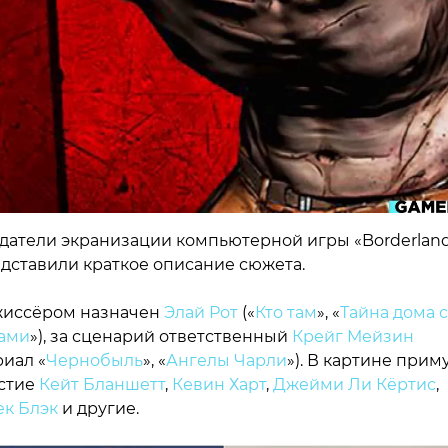
датели экранизации компьютерной игры «Borderlan
дставили краткое описание сюжета.
иссёром назначен
Элай Рот
(«
Кто там
», «
Тайна дома с
ами
»), за сценарий ответственный
Крейг Мейзин
риал «
Чернобыль
», «
Ангелы Чарли
»). В картине прим
стие
Кейт Бланшетт
,
Кевин Харт
,
Джейми Ли Кёртис
,
к Блэк
и другие.