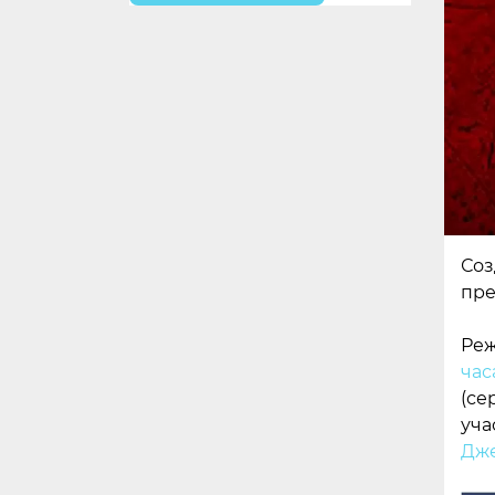
Соз
пре
Реж
час
(се
уча
Дже