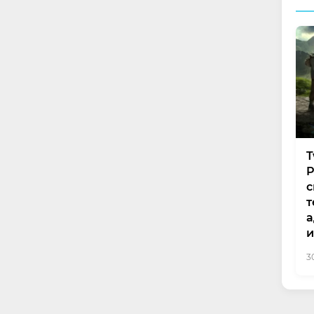
T
P
с
т
а
и
3