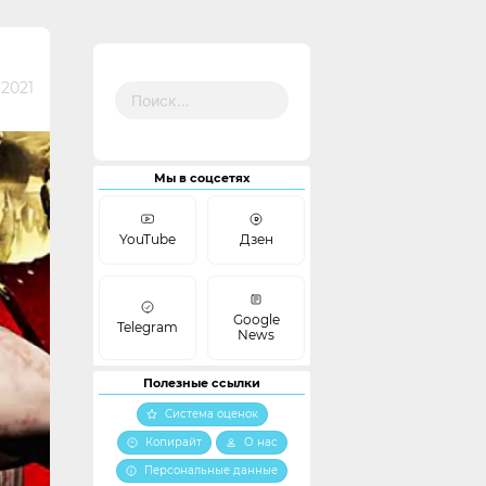
Найти:
2021
Мы в соцсетях
YouTube
Дзен
Google
Telegram
News
Полезные ссылки
Система оценок
Копирайт
О нас
Персональные данные