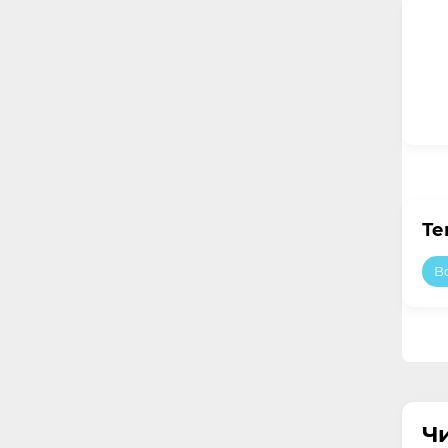
Те
B
Ч