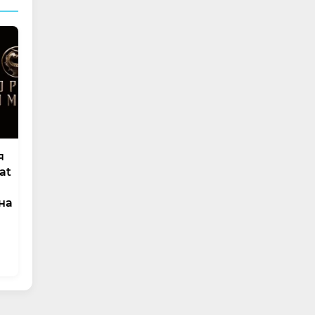
я
at
на