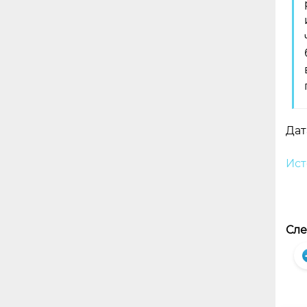
Дат
Ист
Сле