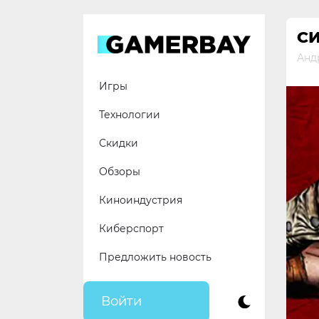
Skip
to
С
content
Анд
Игры
Технологии
Скидки
Обзоры
Киноиндустрия
Киберспорт
Предложить новость
Войти