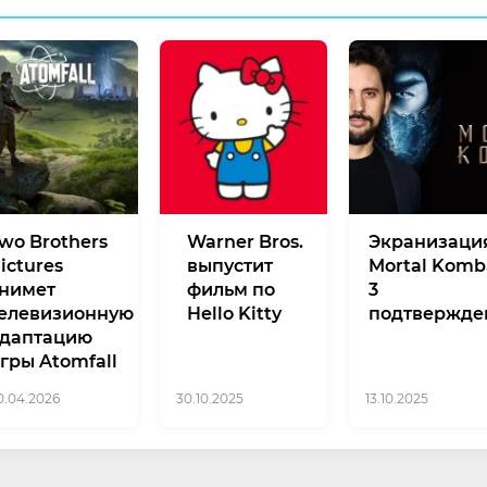
wo Brothers
Warner Bros.
Экранизаци
ictures
выпустит
Mortal Komb
нимет
фильм по
3
елевизионную
Hello Kitty
подтвержде
даптацию
гры Atomfall
0.04.2026
30.10.2025
13.10.2025