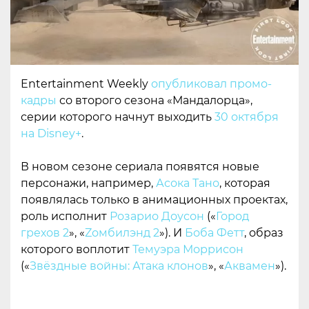
Entertainment Weekly
опубликовал промо-
кадры
со второго сезона «Мандалорца»,
серии которого начнут выходить
30 октября
на Disney+
.
В новом сезоне сериала появятся новые
персонажи, например,
Асока Тано
, которая
появлялась только в анимационных проектах,
роль исполнит
Розарио Доусон
(«
Город
грехов 2
», «
Zомбилэнд 2
»). И
Боба Фетт
, образ
которого воплотит
Темуэра Моррисон
(«
Звёздные войны: Атака клонов
», «
Аквамен
»).