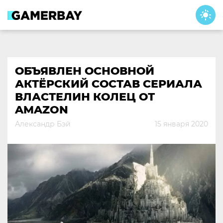
Skip
to
content
ОБЪЯВЛЕН ОСНОВНОЙ
АКТЁРСКИЙ СОСТАВ СЕРИАЛА
ВЛАСТЕЛИН КОЛЕЦ ОТ
AMAZON
Александр Бэй
15 января 2020