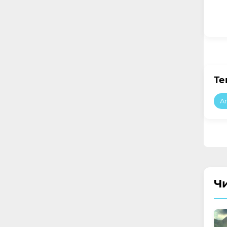
Те
A
Ч