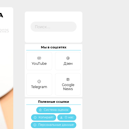
А
Найти:
2025
Мы в соцсетях
YouTube
Дзен
Google
Telegram
News
Полезные ссылки
Система оценок
Копирайт
О нас
Персональные данные