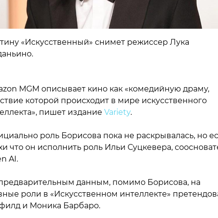
тину «Искусственный» снимет режиссер Лука
даньино.
zon MGM описывает кино как «комедийную драму,
ствие которой происходит в мире искусственного
еллекта», пишет издание
Variety
.
циально роль Борисова пока не раскрывалась, но ес
хи что он исполнить роль Ильи Суцкевера, соосноват
n AI.
предварительным данным, помимо Борисова, на
вные роли в «Искусственном интеллекте» претендов
филд и Моника Барбаро.