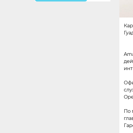
Кар
Гуа
Ama
дей
инт
Офи
слу
Ope
По 
гла
Гар