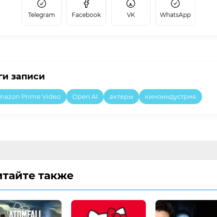
Telegram
Facebook
VK
WhatsApp
ги записи
mazon Prime Video
Open AI
актеры
киноиндустрия
итайте также