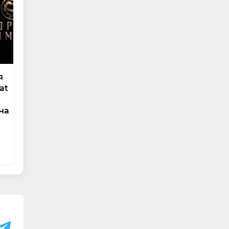
я
at
на