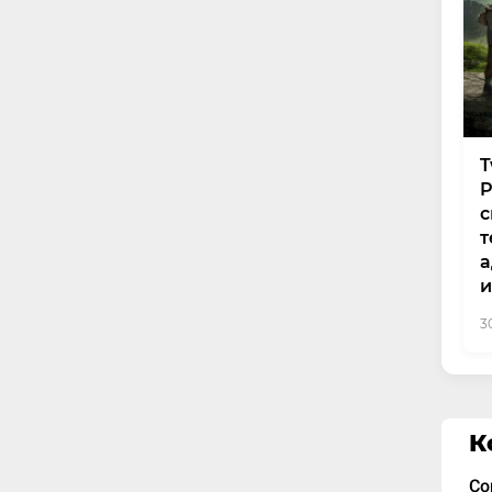
T
P
с
т
а
и
3
К