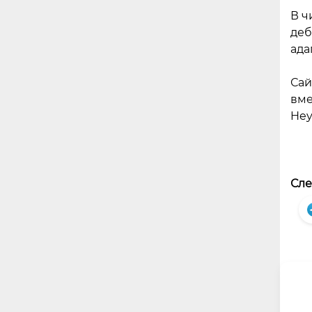
В ч
деб
ада
Сай
вме
Hey
Сле