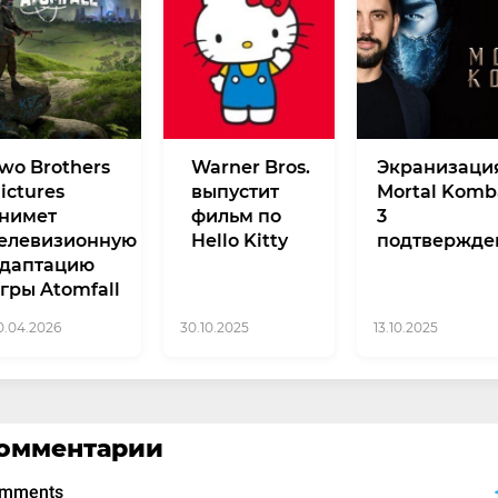
wo Brothers
Warner Bros.
Экранизаци
ictures
выпустит
Mortal Komb
нимет
фильм по
3
елевизионную
Hello Kitty
подтвержде
даптацию
гры Atomfall
0.04.2026
30.10.2025
13.10.2025
омментарии