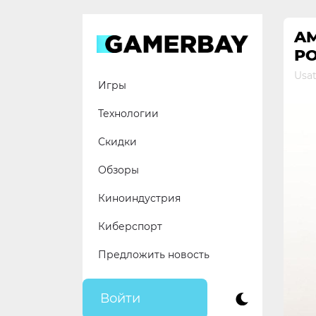
Skip
to
A
content
РО
Usat
Игры
Технологии
Скидки
Обзоры
Киноиндустрия
Киберспорт
Предложить новость
Войти