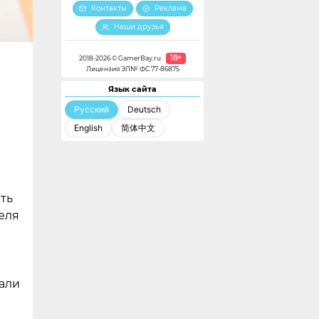
Контакты
Реклама
Наши друзья
18+
2018-2026 © GamerBay.ru
Лицензия ЭЛ№ ФС 77-86875
Язык сайта
Русский
Deutsch
English
简体中文
ть
еля
али