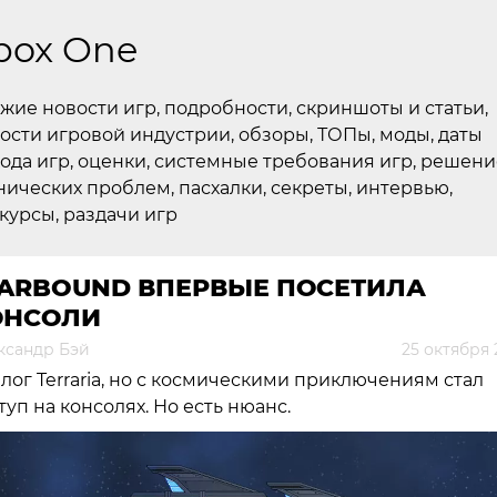
box One
жие новости игр, подробности, скриншоты и статьи,
ости игровой индустрии, обзоры, ТОПы, моды, даты
ода игр, оценки, системные требования игр, решени
нических проблем, пасхалки, секреты, интервью,
курсы, раздачи игр
TARBOUND ВПЕРВЫЕ ПОСЕТИЛА
ОНСОЛИ
ксандр Бэй
25 октября 
лог Terraria, но с космическими приключениям стал
туп на консолях. Но есть нюанс.