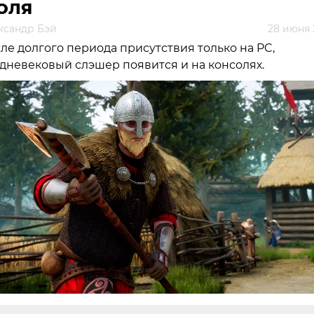
ЮЛЯ
ксандр Бэй
28 июня 
ле долгого периода присутствия только на PC,
дневековый слэшер появится и на консолях.