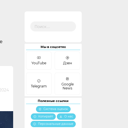
Найти:
е
Мы в соцсетях
YouTube
Дзен
Google
Telegram
News
2024
Полезные ссылки
Система оценок
Копирайт
О нас
Персональные данные