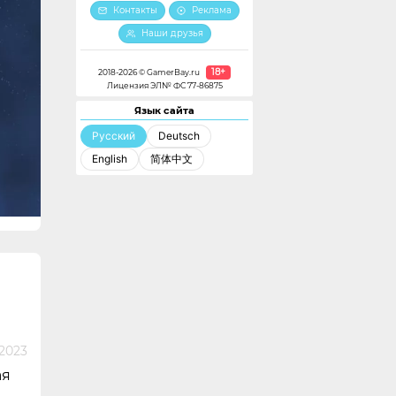
Контакты
Реклама
Наши друзья
18+
2018-2026 © GamerBay.ru
Лицензия ЭЛ№ ФС 77-86875
Язык сайта
Русский
Deutsch
English
简体中文
2023
ая