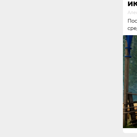
И
Але
Пос
сре