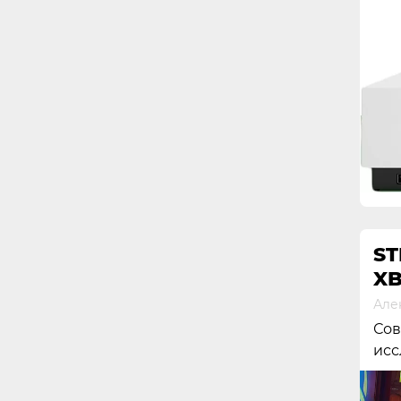
ST
X
Але
Сов
исс