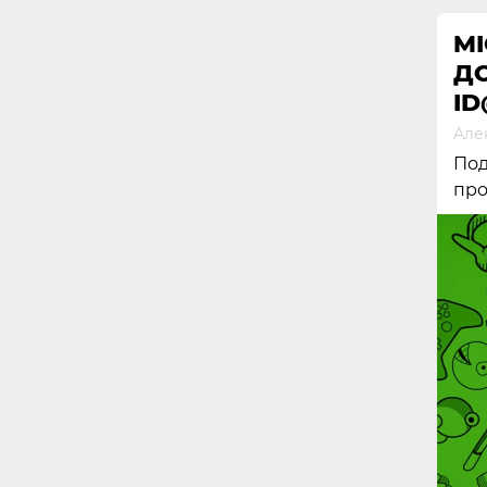
MI
Д
ID
Але
Под
про