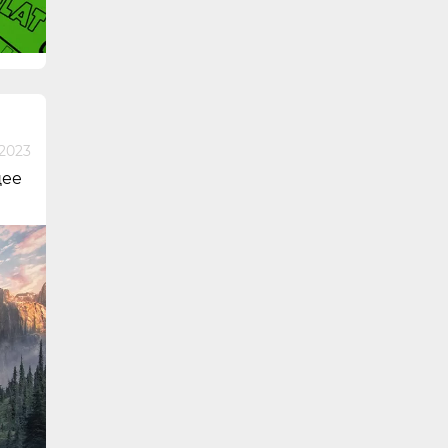
2023
щее