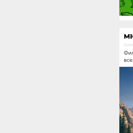
MI
Але
Фил
все