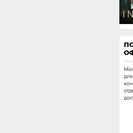
П
О
Але
Mic
для
кон
отд
дол