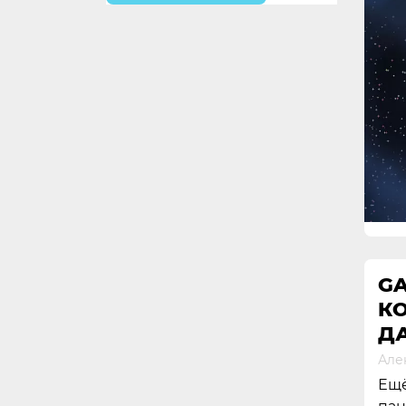
G
КО
Д
Але
Ещё