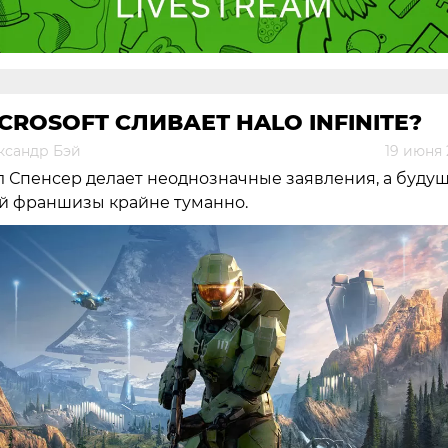
CROSOFT СЛИВАЕТ HALO INFINITE?
ксандр Бэй
19 июня 
 Спенсер делает неоднозначные заявления, а буду
й франшизы крайне туманно.