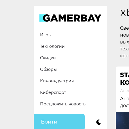
Skip
to
X
content
Све
нов
Игры
вых
Технологии
тех
кон
Скидки
Обзоры
S
Киноиндустрия
К
Але
Киберспорт
Ана
Предложить новость
дос
Войти