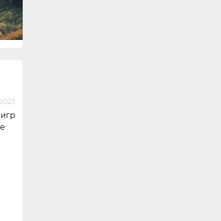
2023
 игр
ие